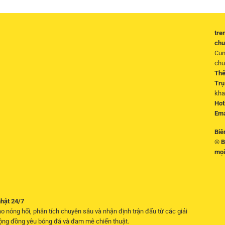
tre
chu
Cun
chu
Thể
Trụ
kha
Hot
Ema
Biê
© B
mọi
nhật 24/7
 nóng hổi, phân tích chuyên sâu và nhận định trận đấu từ các giải
 cộng đồng yêu bóng đá và đam mê chiến thuật.