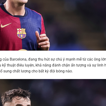
g của Barcelona, đang thu hút sự chú ý mạnh mẽ từ các ông lớ
u kỹ thuật điêu luyện, khả năng đánh chặn ấn tượng và sự linh 
ự bổ sung chất lượng cho bất kỳ đội bóng nào.