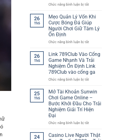
được
ở
Chức năng bình luận bị tắt
Việt
nhiều
Tải
Nam
người
GO88
–
Mẹo Quản Lý Vốn Khi
26
yêu
Chơi
Góc
Cược Bóng Đá Giúp
Th5
thích
Live
Nhìn
Người Chơi Giữ Tâm Lý
Casino
An
Ổn Định
Với
Toàn
Trải
Khi
ở
Chức năng bình luận bị tắt
Nghiệm
Chọn
Mẹo
Trực
iwin
Quản
Link 789Club Vào Cổng
26
Tuyến
club
Lý
Game Nhanh Và Trải
Th5
Mượt
Vốn
Nghiệm Ổn Định Link
Mà
Khi
789Club vào cổng ga
Cược
Bóng
ở
Chức năng bình luận bị tắt
Đá
Link
Giúp
789Club
Mở Tài Khoản Sunwin
25
Người
Vào
Chơi Game Online –
Th5
Chơi
Cổng
Bước Khởi Đầu Cho Trải
Giữ
Game
Nghiệm Giải Trí Hiện
Tâm
Nhanh
Đại
Lý
Và
chữ
Ổn
Trải
ở
Chức năng bình luận bị tắt
có
Định
Nghiệm
Mở
Ổn
Tài
ển
Casino Live Người Thật
24
Định
Khoản