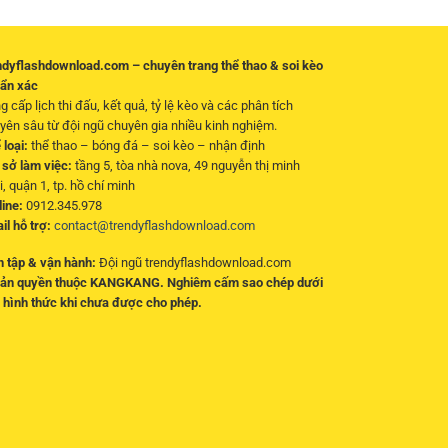
ndyflashdownload.com – chuyên trang thể thao & soi kèo
ẩn xác
g cấp lịch thi đấu, kết quả, tỷ lệ kèo và các phân tích
yên sâu từ đội ngũ chuyên gia nhiều kinh nghiệm.
 loại:
thể thao – bóng đá – soi kèo – nhận định
 sở làm việc:
tầng 5, tòa nhà nova, 49 nguyễn thị minh
i, quận 1, tp. hồ chí minh
line:
0912.345.978
il hỗ trợ:
contact@trendyflashdownload.com
n tập & vận hành:
Đội ngũ trendyflashdownload.com
ản quyền thuộc KANGKANG. Nghiêm cấm sao chép dưới
 hình thức khi chưa được cho phép.