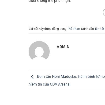
điều không thể phủ nhận.
Bài viết này được đăng trong
Thể Thao
. Đánh dấu
liên kết
ADMIN
Bom tấn Noni Madueke: Hành trình từ ho
niềm tin của CĐV Arsenal