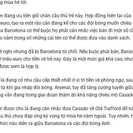
g mùa hè tới.
n đang ưu tiên giữ chân cầu thủ trẻ này. Hợp đồng hiện tại của
u euro, tạo ra một rào cản đáng kể cho các đội bóng muốn chiê
của Barcelona có thể buộc họ phải cân nhắc việc bán đi một số c
do nằm trong số những cái tên có thể được đưa vào danh sách.
ề nghị nhưng đã bị Barcelona từ chối. Nếu buộc phải bán, Barc
riệu euro cho tiền vệ trẻ này. Đây là một mức giá khá cao, nh
được xem là hợp lý.
à đang có nhu cầu cấp thiết nhất ở vị trí tiền vệ phòng ngự, sau
 khi gia nhập đội bóng. Arsenal, tuy đã tăng cường tuyến giữ
ng vẫn đang trong giai đoạn thăm dò khả năng chiêu mộ Casad
m được cho là đang cân nhắc đưa Casado về Old Trafford để n
, cầu thủ chưa đáp ứng kỳ vọng từ mùa hè năm ngoái. Tuy nhiên, 
thức nào diễn ra giữa Barcelona và các đội bóng Anh.