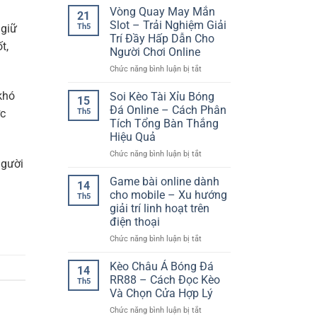
Thể
Cách
Số
Vòng Quay May Mắn
21
Thao
Hiểu
Online
Slot – Trải Nghiệm Giải
 giữ
Th5
Và
Cập
Trí Đầy Hấp Dẫn Cho
Phân
Nhật
t,
Người Chơi Online
Tích
Nhanh
Cho
–
ở
Chức năng bình luận bị tắt
Người
Trải
Vòng
Mới
Nghiệm
Quay
khó
Soi Kèo Tài Xỉu Bóng
15
Dò
May
Đá Online – Cách Phân
Th5
ợc
Kết
Mắn
Tích Tổng Bàn Thắng
Quả
Slot
Hiệu Quả
Tiện
–
Lợi
Trải
ở
Chức năng bình luận bị tắt
người
Mỗi
Nghiệm
Soi
Ngày
Giải
Kèo
Game bài online dành
14
Trí
Tài
cho mobile – Xu hướng
Th5
Đầy
Xỉu
giải trí linh hoạt trên
Hấp
Bóng
điện thoại
Dẫn
Đá
Cho
Online
ở
Chức năng bình luận bị tắt
Người
–
Game
Chơi
Cách
bài
Kèo Châu Á Bóng Đá
14
Online
Phân
online
RR88 – Cách Đọc Kèo
Th5
Tích
dành
Và Chọn Cửa Hợp Lý
Tổng
cho
Bàn
ở
Chức năng bình luận bị tắt
mobile