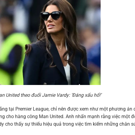
an United theo đuổi Jamie Vardy: ‘Đáng xấu hổ!’
thắng tại Premier League, chỉ nên được xem như một phương án 
ợng cho hàng công Man United. Anh nhấn mạnh rằng việc một đ
 cho thấy sự thiếu hiệu quả trong việc tìm kiếm những chân s