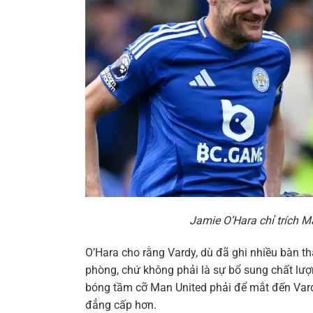
Jamie O’Hara chỉ trích M
O’Hara cho rằng Vardy, dù đã ghi nhiều bàn 
phòng, chứ không phải là sự bổ sung chất lư
bóng tầm cỡ Man United phải để mắt đến Vardy
đẳng cấp hơn.