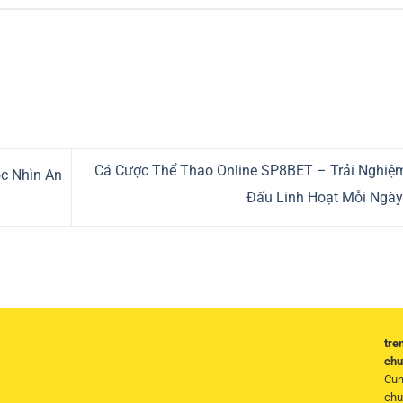
Cá Cược Thể Thao Online SP8BET – Trải Nghiệ
c Nhìn An
Đấu Linh Hoạt Mỗi Ngà
tre
chu
Cun
chu