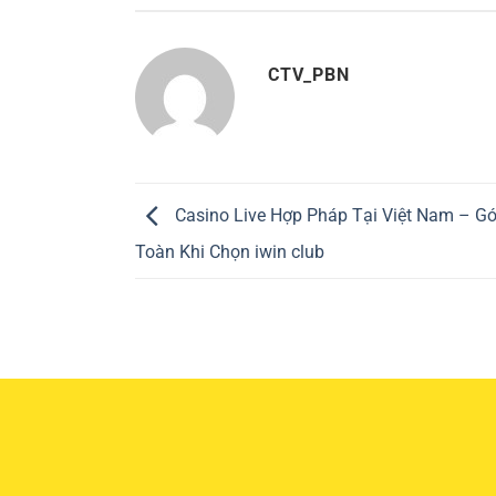
CTV_PBN
Casino Live Hợp Pháp Tại Việt Nam – Gó
Toàn Khi Chọn iwin club