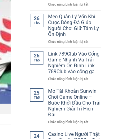
được
ở
Chức năng bình luận bị tắt
Việt
nhiều
Tải
Nam
người
GO88
–
Mẹo Quản Lý Vốn Khi
26
yêu
Chơi
Góc
Cược Bóng Đá Giúp
Th5
thích
Live
Nhìn
Người Chơi Giữ Tâm Lý
Casino
An
Ổn Định
Với
Toàn
Trải
Khi
ở
Chức năng bình luận bị tắt
Nghiệm
Chọn
Mẹo
Trực
iwin
Quản
Link 789Club Vào Cổng
26
Tuyến
club
Lý
Game Nhanh Và Trải
Th5
Mượt
Vốn
Nghiệm Ổn Định Link
Mà
Khi
789Club vào cổng ga
Cược
Bóng
ở
Chức năng bình luận bị tắt
Đá
Link
Giúp
789Club
Mở Tài Khoản Sunwin
25
Người
Vào
Chơi Game Online –
Th5
Chơi
Cổng
Bước Khởi Đầu Cho Trải
Giữ
Game
Nghiệm Giải Trí Hiện
Tâm
Nhanh
Đại
Lý
Và
Ổn
Trải
ở
Chức năng bình luận bị tắt
Định
Nghiệm
Mở
Ổn
Tài
Casino Live Người Thật
24
Định
Khoản