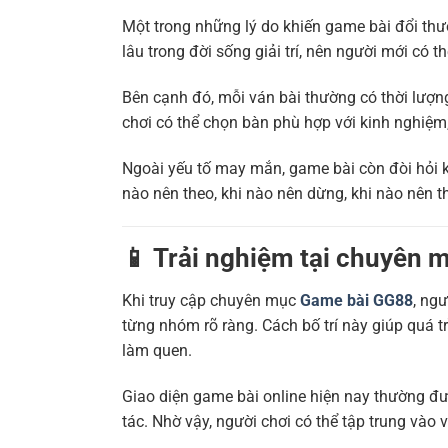
Một trong những lý do khiến game bài đổi thưở
lâu trong đời sống giải trí, nên người mới có 
Bên cạnh đó, mỗi ván bài thường có thời lượng
chơi có thể chọn bàn phù hợp với kinh nghiệ
Ngoài yếu tố may mắn, game bài còn đòi hỏi k
nào nên theo, khi nào nên dừng, khi nào nên t
📱 Trải nghiệm tại chuyên 
Khi truy cập chuyên mục
Game bài GG88
, ngư
từng nhóm rõ ràng. Cách bố trí này giúp quá tr
làm quen.
Giao diện game bài online hiện nay thường được
tác. Nhờ vậy, người chơi có thể tập trung vào v