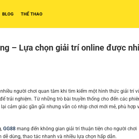
BLOG
THỂ THAO
g – Lựa chọn giải trí online được nh
hiều người chơi quan tâm khi tìm kiếm một hình thức giải trí 
để trải nghiệm. Từ những trò bài truyền thống cho đến các phiê
lại cảm giác gần gũi nhưng vẫn có nhịp chơi mới mẻ, phù hợp v
g,
GG88
mang đến không gian giải trí thuận tiện cho người chơi
n dễ dùng, thao tác nhanh và nhiều lựa chọn hấp dẫn.