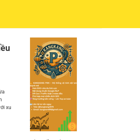
iều
vừa
n
ới xu