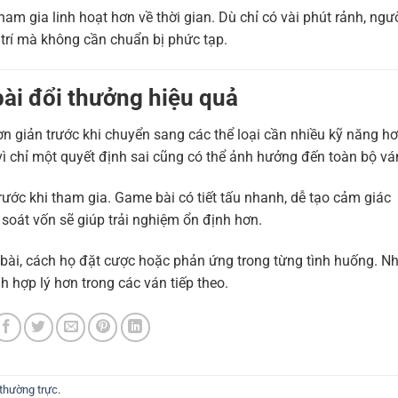
ham gia linh hoạt hơn về thời gian. Dù chỉ có vài phút rảnh, ngư
 trí mà không cần chuẩn bị phức tạp.
ài đổi thưởng hiệu quả
n giản trước khi chuyển sang các thể loại cần nhiều kỹ năng hơ
 vì chỉ một quyết định sai cũng có thể ảnh hưởng đến toàn bộ vá
trước khi tham gia. Game bài có tiết tấu nhanh, dễ tạo cảm giác
soát vốn sẽ giúp trải nghiệm ổn định hơn.
 bài, cách họ đặt cược hoặc phản ứng trong từng tình huống. N
h hợp lý hơn trong các ván tiếp theo.
 thường trực
.