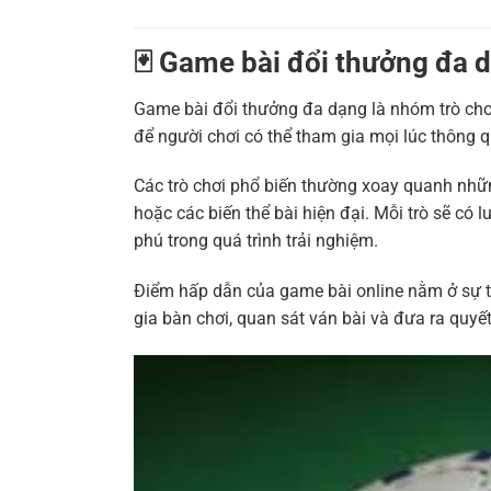
🃏 Game bài đổi thưởng đa d
Game bài đổi thưởng đa dạng là nhóm trò chơi
để người chơi có thể tham gia mọi lúc thông q
Các trò chơi phổ biến thường xoay quanh những 
hoặc các biến thể bài hiện đại. Mỗi trò sẽ có 
phú trong quá trình trải nghiệm.
Điểm hấp dẫn của game bài online nằm ở sự ti
gia bàn chơi, quan sát ván bài và đưa ra quyết