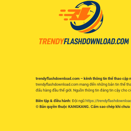
trendyflashdownload.com – kênh thông tin thể thao cập 
trendyflashdownload.com mang đến những bản tin thể thao
đấu hàng đầu thế giới. Nguồn thông tin đáng tin cậy cho
Biên tập & điều hành:
Đội ngũ
https://trendyflashdownlo
© Bản quyền thuộc KANGKANG. Cấm sao chép khi chưa 