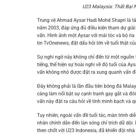
U23 Malaysia: Thất Bại 
Trung vệ Ahmad Aysar Hadi Mohd Shapri là tâ
năm 2003, đáp ứng đủ điều kiện tham dự giải 
vấn. Hình ảnh một Aysar với mái tóc và bộ ria
tin TvOnenews, đặt dấu hỏi lớn về tuổi thật củ
Sự nghi ngờ này không chỉ đến từ một nguồn 
tiếng, thể hiện sự hoài nghi về độ tuổi của A
vấn không nhỏ được đặt ra xung quanh vấn đ
Đây không phải là lần đầu tiên bóng đá Malays
càng làm nổi bật sự cạnh tranh gay gắt và đ
vấn này đặt ra câu hỏi về tính minh bạch và q
Tuy nhiên, ngoài vấn đề tuổi tác, màn trình d
nhân chính dẫn đến làn sóng chỉ trích dữ dội. 
then chốt với U23 Indonesia, đã khiến đội nhà