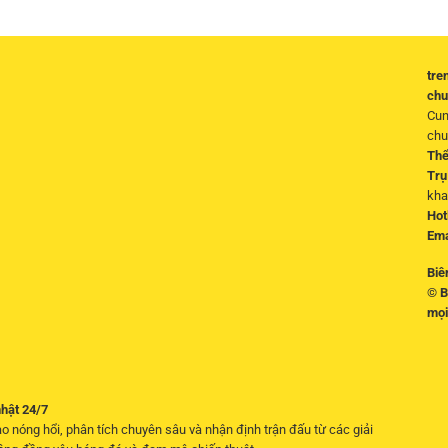
tre
chu
Cun
chu
Thể
Trụ
kha
Hot
Ema
Biê
© B
mọi
nhật 24/7
 nóng hổi, phân tích chuyên sâu và nhận định trận đấu từ các giải