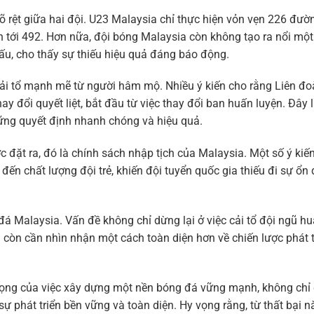
õ rệt giữa hai đội. U23 Malaysia chỉ thực hiện vỏn vẹn 226 đườ
n tới 492. Hơn nữa, đội bóng Malaysia còn không tạo ra nổi mộ
ấu, cho thấy sự thiếu hiệu quả đáng báo động.
cải tổ mạnh mẽ từ người hâm mộ. Nhiều ý kiến cho rằng Liên đ
 đổi quyết liệt, bắt đầu từ việc thay đổi ban huấn luyện. Đây 
hững quyết định nhanh chóng và hiệu quả.
đặt ra, đó là chính sách nhập tịch của Malaysia. Một số ý kiế
ến chất lượng đội trẻ, khiến đội tuyển quốc gia thiếu đi sự ổn 
đá Malaysia. Vấn đề không chỉ dừng lại ở việc cải tổ đội ngũ h
 còn cần nhìn nhận một cách toàn diện hơn về chiến lược phát t
rọng của việc xây dựng một nền bóng đá vững mạnh, không chỉ
ự phát triển bền vững và toàn diện. Hy vọng rằng, từ thất bại nà