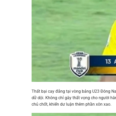
Thất bại cay đắng tại vòng bảng U23 Đông N
dữ dội. Không chỉ gây thất vọng cho người hâ
chủ chốt, khiến dư luận thêm phần xôn xao.