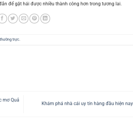
ắn để gặt hái được nhiều thành công hơn trong tương lai.
 thường trực
.
ấc mơ Quả
Khám phá nhà cái uy tín hàng đầu hiện na