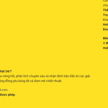
Cun
chu
Thể
Trụ
kha
Hot
Ema
Biê
© B
mọi
nhật 24/7
 nóng hổi, phân tích chuyên sâu và nhận định trận đấu từ các giải
 cộng đồng yêu bóng đá và đam mê chiến thuật.
ad.com
được phép.