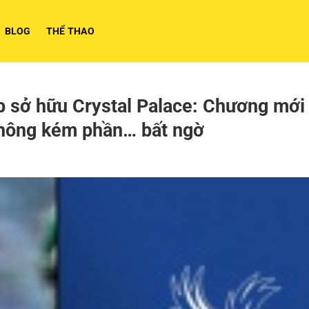
BLOG
THỂ THAO
 sở hữu Crystal Palace: Chương mới
hông kém phần… bất ngờ