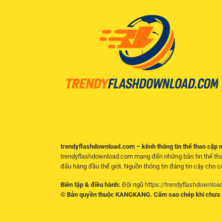
trendyflashdownload.com – kênh thông tin thể thao cập 
trendyflashdownload.com mang đến những bản tin thể thao
đấu hàng đầu thế giới. Nguồn thông tin đáng tin cậy cho
Biên tập & điều hành:
Đội ngũ
https://trendyflashdownlo
© Bản quyền thuộc KANGKANG. Cấm sao chép khi chưa 