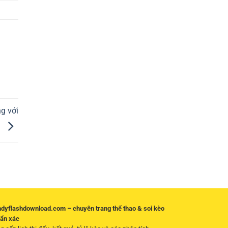
Thắng
Kèo
–
Hiệu
Châu
Xu
Quả
Á
hướng
Bóng
giải
Đá
trí
RR88
linh
–
hoạt
Cách
trên
Đọc
điện
Kèo
thoại
Và
Chọn
Cửa
g với
Hợp
g
Lý
ndyflashdownload.com – chuyên trang thể thao & soi kèo
ẩn xác