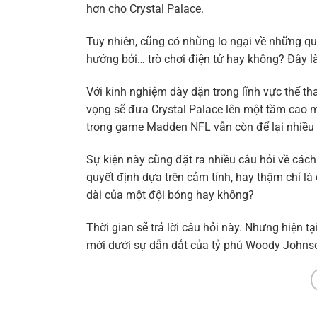
hơn cho Crystal Palace.
Tuy nhiên, cũng có những lo ngại về những qu
hưởng bởi… trò chơi điện tử hay không? Đây l
Với kinh nghiệm dày dặn trong lĩnh vực thể t
vọng sẽ đưa Crystal Palace lên một tầm cao m
trong game Madden NFL vẫn còn để lại nhiều 
Sự kiện này cũng đặt ra nhiều câu hỏi về các
quyết định dựa trên cảm tính, hay thậm chí là
dài của một đội bóng hay không?
Thời gian sẽ trả lời câu hỏi này. Nhưng hiện 
mới dưới sự dẫn dắt của tỷ phú Woody Johns