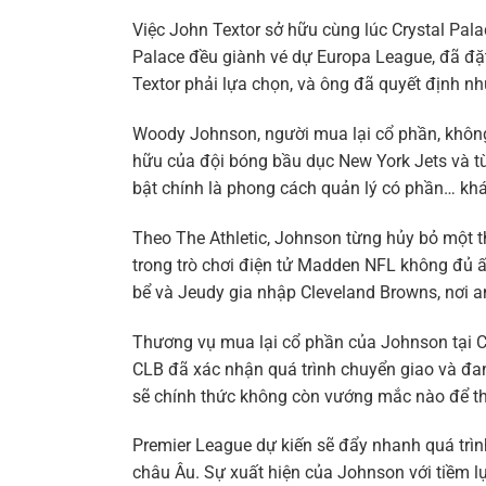
Việc John Textor sở hữu cùng lúc Crystal Pala
Palace đều giành vé dự Europa League, đã đặ
Textor phải lựa chọn, và ông đã quyết định như
Woody Johnson, người mua lại cổ phần, không 
hữu của đội bóng bầu dục New York Jets và từ
bật chính là phong cách quản lý có phần… khá
Theo The Athletic, Johnson từng hủy bỏ một th
trong trò chơi điện tử Madden NFL không đủ ấ
bể và Jeudy gia nhập Cleveland Browns, nơi a
Thương vụ mua lại cổ phần của Johnson tại Cr
CLB đã xác nhận quá trình chuyển giao và đan
sẽ chính thức không còn vướng mắc nào để t
Premier League dự kiến sẽ đẩy nhanh quá trình
châu Âu. Sự xuất hiện của Johnson với tiềm 