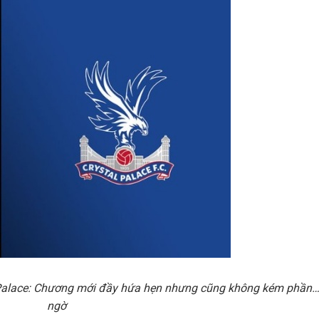
Palace: Chương mới đầy hứa hẹn nhưng cũng không kém phần…
ngờ