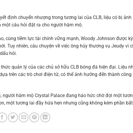
yết định chuyển nhượng trong tương lai của CLB, liệu có bị ảnh
à một câu hỏi đặt ra cho người hâm mộ.
hao, cùng tiềm lực tài chính vững mạnh, Woody Johnson được kỳ
ới. Tuy nhiên, câu chuyện về việc ông hủy thương vụ Jeudy vì c
dấu hỏi.
h thức quản lý của các chủ sở hữu CLB bóng đá hiện đại. Liệu 
 dựa trên các trò chơi điện tử, có thể ảnh hưởng đến thành công 
tại, người hâm mộ Crystal Palace đang háo hức chờ đợi một tươn
on, một tương lai đầy hứa hẹn nhưng cũng không kém phần bất