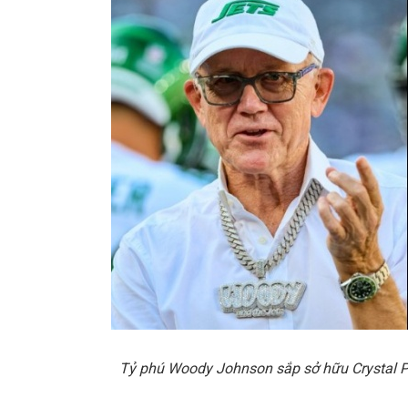
Tỷ phú Woody Johnson sắp sở hữu Crystal 