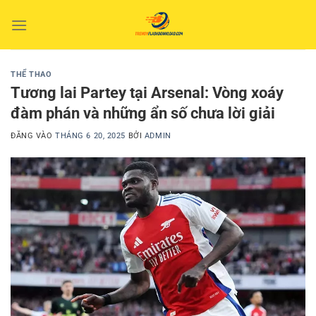
Bỏ
qua
nội
dung
THỂ THAO
Tương lai Partey tại Arsenal: Vòng xoáy
đàm phán và những ẩn số chưa lời giải
ĐĂNG VÀO
THÁNG 6 20, 2025
BỞI
ADMIN