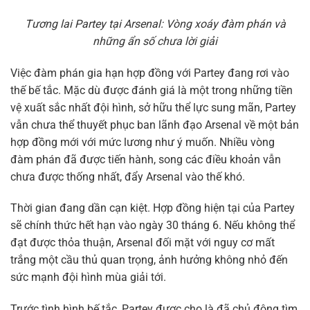
Tương lai Partey tại Arsenal: Vòng xoáy đàm phán và
những ẩn số chưa lời giải
Việc đàm phán gia hạn hợp đồng với Partey đang rơi vào
thế bế tắc. Mặc dù được đánh giá là một trong những tiền
vệ xuất sắc nhất đội hình, sở hữu thể lực sung mãn, Partey
vẫn chưa thể thuyết phục ban lãnh đạo Arsenal về một bản
hợp đồng mới với mức lương như ý muốn. Nhiều vòng
đàm phán đã được tiến hành, song các điều khoản vẫn
chưa được thống nhất, đẩy Arsenal vào thế khó.
Thời gian đang dần cạn kiệt. Hợp đồng hiện tại của Partey
sẽ chính thức hết hạn vào ngày 30 tháng 6. Nếu không thể
đạt được thỏa thuận, Arsenal đối mặt với nguy cơ mất
trắng một cầu thủ quan trọng, ảnh hưởng không nhỏ đến
sức mạnh đội hình mùa giải tới.
Trước tình hình bế tắc, Partey được cho là đã chủ động tìm