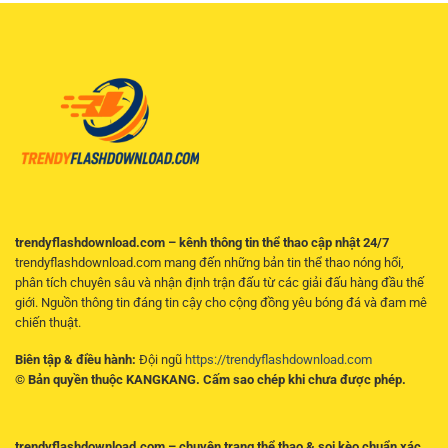
RR88
trí
Quả
–
linh
Cách
hoạt
Đọc
trên
Kèo
điện
Và
thoại
Chọn
Cửa
Hợp
Lý
trendyflashdownload.com – kênh thông tin thể thao cập nhật 24/7
trendyflashdownload.com mang đến những bản tin thể thao nóng hổi,
phân tích chuyên sâu và nhận định trận đấu từ các giải đấu hàng đầu thế
giới. Nguồn thông tin đáng tin cậy cho cộng đồng yêu bóng đá và đam mê
chiến thuật.
Biên tập & điều hành:
Đội ngũ
https://trendyflashdownload.com
© Bản quyền thuộc KANGKANG. Cấm sao chép khi chưa được phép.
trendyflashdownload.com – chuyên trang thể thao & soi kèo chuẩn xác