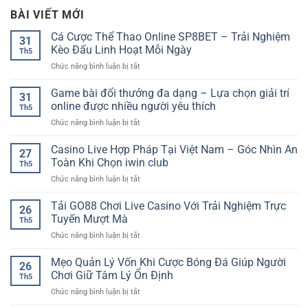
BÀI VIẾT MỚI
Cá Cược Thể Thao Online SP8BET – Trải Nghiệm
31
Kèo Đấu Linh Hoạt Mỗi Ngày
Th5
ở
Chức năng bình luận bị tắt
Cá
Cược
Game bài đổi thưởng đa dạng – Lựa chọn giải trí
31
Thể
online được nhiều người yêu thích
Th5
Thao
ở
Chức năng bình luận bị tắt
Online
Game
SP8BET
bài
Casino Live Hợp Pháp Tại Việt Nam – Góc Nhìn An
–
27
đổi
Trải
Toàn Khi Chọn iwin club
Th5
thưởng
Nghiệm
ở
Chức năng bình luận bị tắt
đa
Kèo
Casino
dạng
Đấu
Live
Tải GO88 Chơi Live Casino Với Trải Nghiệm Trực
–
Linh
26
Hợp
Lựa
Tuyến Mượt Mà
Hoạt
Th5
Pháp
chọn
Mỗi
ở
Chức năng bình luận bị tắt
Tại
giải
Ngày
Tải
Việt
trí
GO88
Mẹo Quản Lý Vốn Khi Cược Bóng Đá Giúp Người
Nam
online
26
Chơi
–
Chơi Giữ Tâm Lý Ổn Định
được
Th5
Live
Góc
nhiều
ở
Chức năng bình luận bị tắt
Casino
Nhìn
người
Mẹo
Với
An