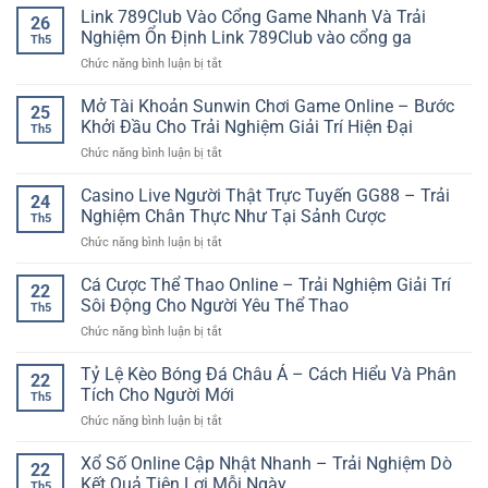
yêu
Quản
Link 789Club Vào Cổng Game Nhanh Và Trải
Trải
Toàn
26
thích
Lý
Nghiệm
Nghiệm Ổn Định Link 789Club vào cổng ga
Khi
Th5
Vốn
Trực
Chọn
ở
Chức năng bình luận bị tắt
Khi
Tuyến
iwin
Link
Cược
Mượt
club
789Club
Mở Tài Khoản Sunwin Chơi Game Online – Bước
Bóng
Mà
25
Vào
Đá
Khởi Đầu Cho Trải Nghiệm Giải Trí Hiện Đại
Th5
Cổng
Giúp
ở
Chức năng bình luận bị tắt
Game
Người
Mở
Nhanh
Chơi
Tài
Casino Live Người Thật Trực Tuyến GG88 – Trải
Và
Giữ
24
Khoản
Trải
Nghiệm Chân Thực Như Tại Sảnh Cược
Tâm
Th5
Sunwin
Nghiệm
Lý
ở
Chức năng bình luận bị tắt
Chơi
Ổn
Ổn
Casino
Game
Định
Định
Live
Cá Cược Thể Thao Online – Trải Nghiệm Giải Trí
Online
Link
22
Người
–
Sôi Động Cho Người Yêu Thể Thao
789Club
Th5
Thật
Bước
vào
ở
Chức năng bình luận bị tắt
Trực
Khởi
cổng
Cá
Tuyến
Đầu
ga
Cược
Tỷ Lệ Kèo Bóng Đá Châu Á – Cách Hiểu Và Phân
GG88
Cho
22
Thể
–
Tích Cho Người Mới
Trải
Th5
Thao
Trải
Nghiệm
ở
Chức năng bình luận bị tắt
Online
Nghiệm
Giải
Tỷ
–
Chân
Trí
Lệ
Xổ Số Online Cập Nhật Nhanh – Trải Nghiệm Dò
Trải
Thực
22
Hiện
Kèo
Nghiệm
Kết Quả Tiện Lợi Mỗi Ngày
Như
Đại
Th5