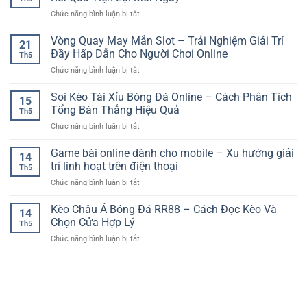
Bóng
Giải
Tại
ở
Chức năng bình luận bị tắt
Đá
Trí
Sảnh
Xổ
Châu
Sôi
Cược
Số
Vòng Quay May Mắn Slot – Trải Nghiệm Giải Trí
Á
Động
21
Online
–
Đầy Hấp Dẫn Cho Người Chơi Online
Cho
Th5
Cập
Cách
Người
ở
Chức năng bình luận bị tắt
Nhật
Hiểu
Yêu
Vòng
Nhanh
Và
Thể
Quay
Soi Kèo Tài Xỉu Bóng Đá Online – Cách Phân Tích
–
Phân
15
Thao
May
Trải
Tổng Bàn Thắng Hiệu Quả
Tích
Th5
Mắn
Nghiệm
Cho
ở
Chức năng bình luận bị tắt
Slot
Dò
Người
Soi
–
Kết
Mới
Kèo
Game bài online dành cho mobile – Xu hướng giải
Trải
Quả
14
Tài
Nghiệm
trí linh hoạt trên điện thoại
Tiện
Th5
Xỉu
Giải
Lợi
ở
Chức năng bình luận bị tắt
Bóng
Trí
Mỗi
Game
Đá
Đầy
Ngày
bài
Kèo Châu Á Bóng Đá RR88 – Cách Đọc Kèo Và
Online
Hấp
14
online
–
Chọn Cửa Hợp Lý
Dẫn
Th5
dành
Cách
Cho
ở
Chức năng bình luận bị tắt
cho
Phân
Người
Kèo
mobile
Tích
Chơi
Châu
–
Tổng
Online
Á
Xu
Bàn
Bóng
hướng
Thắng
Đá
giải
Hiệu