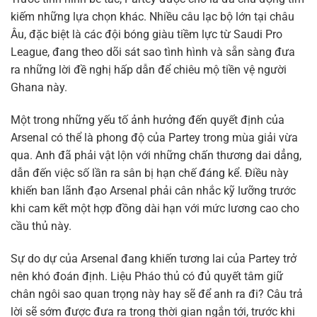
kiếm những lựa chọn khác. Nhiều câu lạc bộ lớn tại châu
Âu, đặc biệt là các đội bóng giàu tiềm lực từ Saudi Pro
League, đang theo dõi sát sao tình hình và sẵn sàng đưa
ra những lời đề nghị hấp dẫn để chiêu mộ tiền vệ người
Ghana này.
Một trong những yếu tố ảnh hưởng đến quyết định của
Arsenal có thể là phong độ của Partey trong mùa giải vừa
qua. Anh đã phải vật lộn với những chấn thương dai dẳng,
dẫn đến việc số lần ra sân bị hạn chế đáng kể. Điều này
khiến ban lãnh đạo Arsenal phải cân nhắc kỹ lưỡng trước
khi cam kết một hợp đồng dài hạn với mức lương cao cho
cầu thủ này.
Sự do dự của Arsenal đang khiến tương lai của Partey trở
nên khó đoán định. Liệu Pháo thủ có đủ quyết tâm giữ
chân ngôi sao quan trọng này hay sẽ để anh ra đi? Câu trả
lời sẽ sớm được đưa ra trong thời gian ngắn tới, trước khi