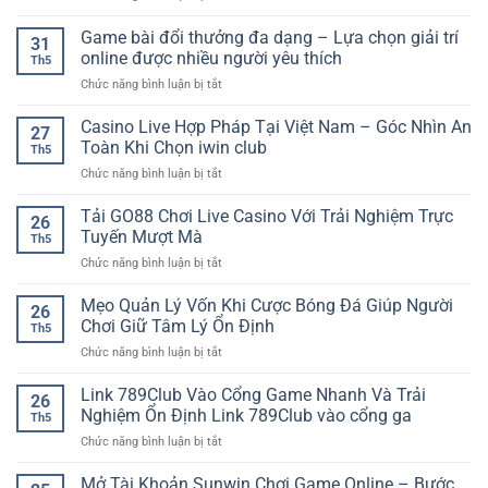
Cá
Cược
Game bài đổi thưởng đa dạng – Lựa chọn giải trí
31
Thể
online được nhiều người yêu thích
Th5
Thao
ở
Chức năng bình luận bị tắt
Online
Game
SP8BET
bài
Casino Live Hợp Pháp Tại Việt Nam – Góc Nhìn An
–
27
đổi
Trải
Toàn Khi Chọn iwin club
Th5
thưởng
Nghiệm
ở
Chức năng bình luận bị tắt
đa
Kèo
Casino
dạng
Đấu
Live
Tải GO88 Chơi Live Casino Với Trải Nghiệm Trực
–
Linh
26
Hợp
Lựa
Tuyến Mượt Mà
Hoạt
Th5
Pháp
chọn
Mỗi
ở
Chức năng bình luận bị tắt
Tại
giải
Ngày
Tải
Việt
trí
GO88
Mẹo Quản Lý Vốn Khi Cược Bóng Đá Giúp Người
Nam
online
26
Chơi
–
Chơi Giữ Tâm Lý Ổn Định
được
Th5
Live
Góc
nhiều
ở
Chức năng bình luận bị tắt
Casino
Nhìn
người
Mẹo
Với
An
yêu
Quản
Link 789Club Vào Cổng Game Nhanh Và Trải
Trải
Toàn
26
thích
Lý
Nghiệm
Nghiệm Ổn Định Link 789Club vào cổng ga
Khi
Th5
Vốn
Trực
Chọn
ở
Chức năng bình luận bị tắt
Khi
Tuyến
iwin
Link
Cược
Mượt
club
789Club
Mở Tài Khoản Sunwin Chơi Game Online – Bước
Bóng
Mà