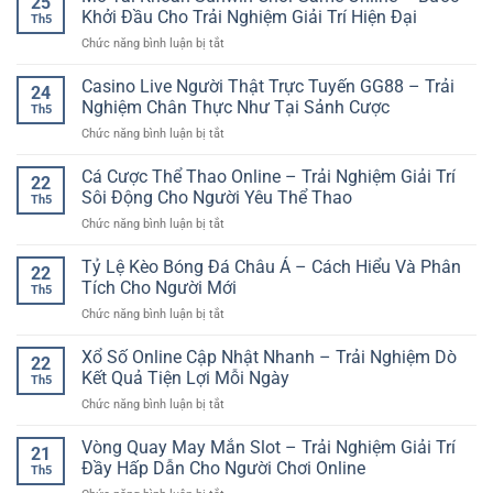
25
Vào
Đá
Khởi Đầu Cho Trải Nghiệm Giải Trí Hiện Đại
Th5
Cổng
Giúp
ở
Chức năng bình luận bị tắt
Game
Người
Mở
Nhanh
Chơi
Tài
Casino Live Người Thật Trực Tuyến GG88 – Trải
Và
Giữ
24
Khoản
Trải
Nghiệm Chân Thực Như Tại Sảnh Cược
Tâm
Th5
Sunwin
Nghiệm
Lý
ở
Chức năng bình luận bị tắt
Chơi
Ổn
Ổn
Casino
Game
Định
Định
Live
Cá Cược Thể Thao Online – Trải Nghiệm Giải Trí
Online
Link
22
Người
–
Sôi Động Cho Người Yêu Thể Thao
789Club
Th5
Thật
Bước
vào
ở
Chức năng bình luận bị tắt
Trực
Khởi
cổng
Cá
Tuyến
Đầu
ga
Cược
Tỷ Lệ Kèo Bóng Đá Châu Á – Cách Hiểu Và Phân
GG88
Cho
22
Thể
–
Tích Cho Người Mới
Trải
Th5
Thao
Trải
Nghiệm
ở
Chức năng bình luận bị tắt
Online
Nghiệm
Giải
Tỷ
–
Chân
Trí
Lệ
Xổ Số Online Cập Nhật Nhanh – Trải Nghiệm Dò
Trải
Thực
22
Hiện
Kèo
Nghiệm
Kết Quả Tiện Lợi Mỗi Ngày
Như
Đại
Th5
Bóng
Giải
Tại
ở
Chức năng bình luận bị tắt
Đá
Trí
Sảnh
Xổ
Châu
Sôi
Cược
Số
Vòng Quay May Mắn Slot – Trải Nghiệm Giải Trí
Á
Động
21
Online
–
Đầy Hấp Dẫn Cho Người Chơi Online
Cho
Th5
Cập
Cách
Người