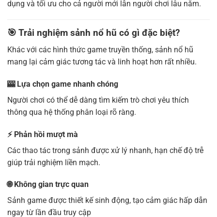
dụng và tối ưu cho cả người mới lẫn người chơi lâu năm.
🎯 Trải nghiệm sảnh nổ hũ có gì đặc biệt?
Khác với các hình thức game truyền thống, sảnh nổ hũ
mang lại cảm giác tương tác và linh hoạt hơn rất nhiều.
🎰 Lựa chọn game nhanh chóng
Người chơi có thể dễ dàng tìm kiếm trò chơi yêu thích
thông qua hệ thống phân loại rõ ràng.
⚡ Phản hồi mượt mà
Các thao tác trong sảnh được xử lý nhanh, hạn chế độ trễ
giúp trải nghiệm liền mạch.
🌐 Không gian trực quan
Sảnh game được thiết kế sinh động, tạo cảm giác hấp dẫn
ngay từ lần đầu truy cập