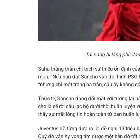
Tài năng bị lãng phí: Ja
Saha thẳng thắn chỉ trích sự thiếu ổn định củ
môn. “Nếu bạn đặt Sancho vào đội hình PSG ha
“nhưng chỉ một trong ba trận, cậu ấy không có
Thực tế, Sancho đang đối mặt với tương lai 
cho là sẽ rời câu lạc bộ dưới thời huấn luyện 
thấy sự mất lòng tin hoàn toàn từ ban huấn lu
Juventus đã từng đưa ra lời đề nghị 13 triệu
Quỷ đỏ vẫn hy vọng tìm được một bến đỗ tốt h