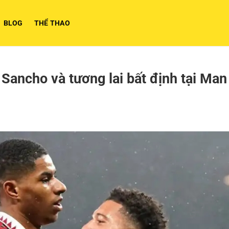
BLOG
THỂ THAO
 Sancho và tương lai bất định tại Man