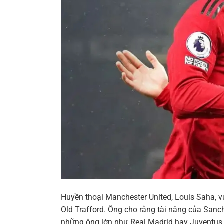
Huyền thoại Manchester United, Louis Saha, v
Old Trafford. Ông cho rằng tài năng của Sanch
những ông lớn như Real Madrid hay Juventus