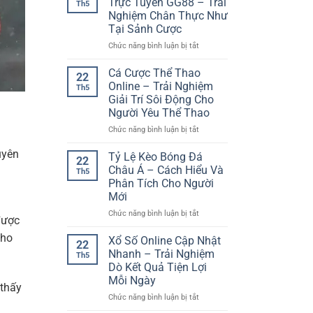
Trực Tuyến GG88 – Trải
Th5
Link
Sunwin
Nghiệm Chân Thực Như
789Club
Chơi
Tại Sảnh Cược
vào
Game
cổng
Online
ở
Chức năng bình luận bị tắt
ga
–
Casino
Bước
Live
Cá Cược Thể Thao
22
Khởi
Người
Online – Trải Nghiệm
Th5
Đầu
Thật
Giải Trí Sôi Động Cho
Cho
Trực
Người Yêu Thể Thao
Trải
Tuyến
Nghiệm
GG88
ở
Chức năng bình luận bị tắt
Giải
–
Cá
Trí
uyên
Trải
Cược
Tỷ Lệ Kèo Bóng Đá
22
Hiện
Nghiệm
Thể
Châu Á – Cách Hiểu Và
Th5
Đại
Chân
Thao
Phân Tích Cho Người
Thực
Online
Mới
Như
–
Tại
Trải
ở
Chức năng bình luận bị tắt
được
Sảnh
Nghiệm
Tỷ
Cược
Giải
cho
Lệ
Xổ Số Online Cập Nhật
22
Trí
Kèo
Nhanh – Trải Nghiệm
Th5
Sôi
Bóng
Dò Kết Quả Tiện Lợi
Động
Đá
Mỗi Ngày
Cho
Châu
 thấy
Người
Á
ở
Chức năng bình luận bị tắt
Yêu
–
Xổ