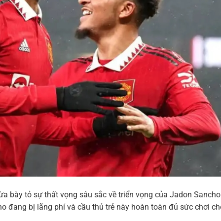
ừa bày tỏ sự thất vọng sâu sắc về triển vọng của Jadon Sancho 
o đang bị lãng phí và cầu thủ trẻ này hoàn toàn đủ sức chơi ch
.