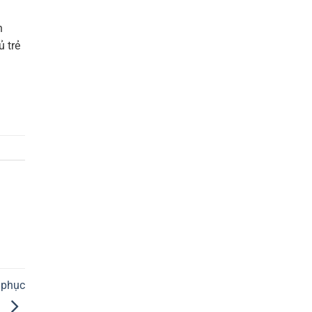
Thắng
Kèo
–
Hiệu
Châu
Xu
h
Quả
Á
hướng
Bóng
giải
 trẻ
Đá
trí
RR88
linh
–
hoạt
Cách
trên
Đọc
điện
Kèo
thoại
Và
Chọn
Cửa
Hợp
Lý
 phục
n