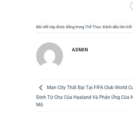
Bài viết này được đăng trong
Thể Thao
. Đánh dấu
liên kết
ADMIN
Man City Thất Bại Tại FIFA Club World C
Định Từ Cha Của Haaland Và Phản Ứng Của 
Mộ