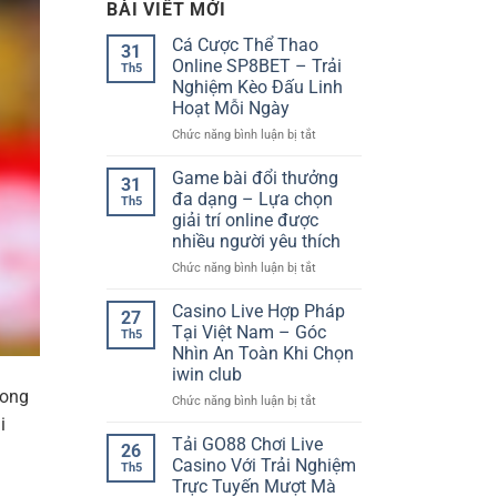
BÀI VIẾT MỚI
Cá Cược Thể Thao
31
Online SP8BET – Trải
Th5
Nghiệm Kèo Đấu Linh
Hoạt Mỗi Ngày
ở
Chức năng bình luận bị tắt
Cá
Cược
Game bài đổi thưởng
31
Thể
đa dạng – Lựa chọn
Th5
Thao
giải trí online được
Online
nhiều người yêu thích
SP8BET
–
ở
Chức năng bình luận bị tắt
Trải
Game
Nghiệm
bài
Casino Live Hợp Pháp
27
Kèo
đổi
Tại Việt Nam – Góc
Th5
Đấu
thưởng
Nhìn An Toàn Khi Chọn
Linh
đa
iwin club
Hoạt
dạng
rong
Mỗi
–
ở
Chức năng bình luận bị tắt
Ngày
Lựa
Casino
i
chọn
Live
Tải GO88 Chơi Live
26
giải
Hợp
Casino Với Trải Nghiệm
Th5
trí
Pháp
Trực Tuyến Mượt Mà
online
Tại