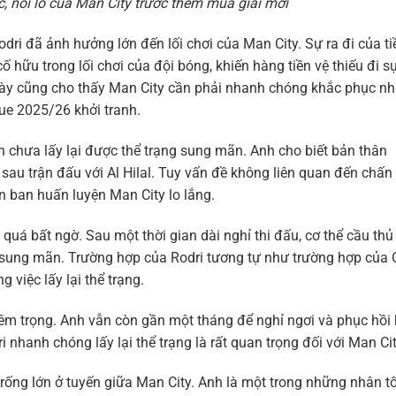
c, nỗi lo của Man City trước thềm mùa giải mới
ri đã ảnh hưởng lớn đến lối chơi của Man City. Sự ra đi của ti
hữu trong lối chơi của đội bóng, khiến hàng tiền vệ thiếu đi s
này cũng cho thấy Man City cần phải nhanh chóng khắc phục n
ue 2025/26 khởi tranh.
n chưa lấy lại được thể trạng sung mãn. Anh cho biết bản thân
 sau trận đấu với Al Hilal. Tuy vấn đề không liên quan đến chấn
n ban huấn luyện Man City lo lắng.
 quá bất ngờ. Sau một thời gian dài nghỉ thi đấu, cơ thể cầu thủ
ái sung mãn. Trường hợp của Rodri tương tự như trường hợp của 
 việc lấy lại thể trạng.
iêm trọng. Anh vẫn còn gần một tháng để nghỉ ngơi và phục hồi
i nhanh chóng lấy lại thể trạng là rất quan trọng đối với Man Cit
rống lớn ở tuyến giữa Man City. Anh là một trong những nhân t