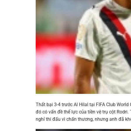
Thất bại 3-4 trước Al Hilal tại FIFA Club Worl
đó có vấn đề thể lực của tiền vệ trụ cột Rodri
nghỉ thi đấu vì chấn thương, nhưng anh đã khô