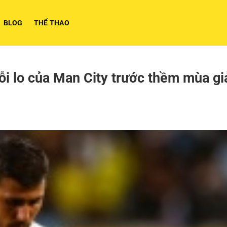
BLOG
THỂ THAO
nỗi lo của Man City trước thềm mùa gi