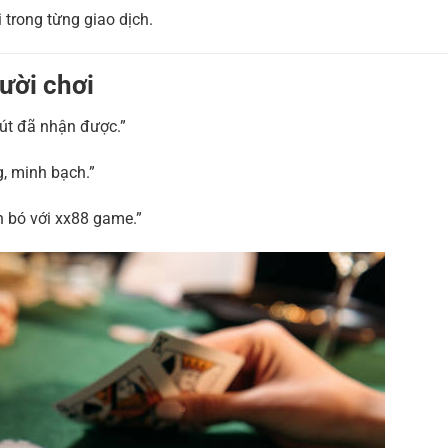
trong từng giao dịch.
gười chơi
hút đã nhận được.”
g, minh bạch.”
ắn bó với xx88 game.”