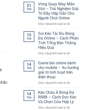
Thể
Cách
Số
Vòng Quay May Mắn
21
Thao
Hiểu
Online
Slot – Trải Nghiệm Giải
Th5
Và
Cập
Trí Đầy Hấp Dẫn Cho
Phân
Nhật
Người Chơi Online
Tích
Nhanh
Cho
–
ở
Chức năng bình luận bị tắt
Người
Trải
Vòng
Mới
Nghiệm
Quay
Soi Kèo Tài Xỉu Bóng
15
Dò
May
Đá Online – Cách Phân
Th5
Kết
Mắn
Tích Tổng Bàn Thắng
Quả
Slot
Hiệu Quả
Tiện
–
Lợi
Trải
ở
Chức năng bình luận bị tắt
Mỗi
Nghiệm
Soi
Ngày
Giải
Kèo
Game bài online dành
14
Trí
Tài
cho mobile – Xu hướng
Th5
ch
Đầy
Xỉu
giải trí linh hoạt trên
Hấp
Bóng
điện thoại
Dẫn
Đá
chắc
Cho
Online
ở
Chức năng bình luận bị tắt
Người
–
Game
Chơi
Cách
bài
Kèo Châu Á Bóng Đá
14
Online
Phân
online
RR88 – Cách Đọc Kèo
Th5
Tích
dành
Và Chọn Cửa Hợp Lý
Tổng
cho
Bàn
ở
Chức năng bình luận bị tắt
mobile