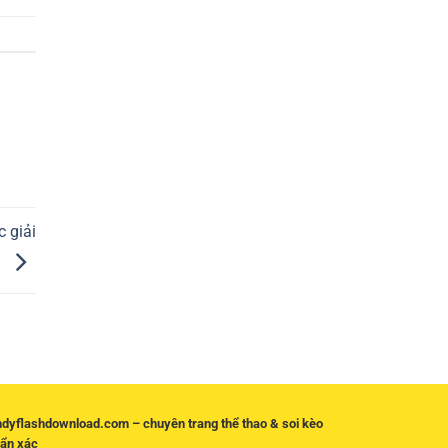
Thắng
Kèo
–
Hiệu
Châu
Xu
Quả
Á
hướng
Bóng
giải
Đá
trí
RR88
linh
–
hoạt
Cách
trên
Đọc
điện
Kèo
thoại
Và
Chọn
Cửa
Hợp
c giải
Lý
p
ndyflashdownload.com – chuyên trang thể thao & soi kèo
ẩn xác