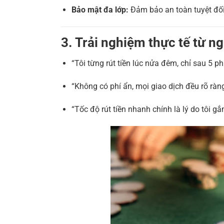
Bảo mật đa lớp:
Đảm bảo an toàn tuyệt đối 
3. Trải nghiệm thực tế từ n
“Tôi từng rút tiền lúc nửa đêm, chỉ sau 5 p
“Không có phí ẩn, mọi giao dịch đều rõ ràn
“Tốc độ rút tiền nhanh chính là lý do tôi g