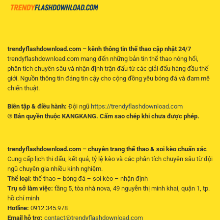
Lý
trendyflashdownload.com – kênh thông tin thể thao cập nhật 24/7
trendyflashdownload.com mang đến những bản tin thể thao nóng hổi,
phân tích chuyên sâu và nhận định trận đấu từ các giải đấu hàng đầu thế
giới. Nguồn thông tin đáng tin cậy cho cộng đồng yêu bóng đá và đam mê
chiến thuật.
Biên tập & điều hành:
Đội ngũ
https://trendyflashdownload.com
© Bản quyền thuộc KANGKANG. Cấm sao chép khi chưa được phép.
trendyflashdownload.com – chuyên trang thể thao & soi kèo chuẩn xác
Cung cấp lịch thi đấu, kết quả, tỷ lệ kèo và các phân tích chuyên sâu từ đội
ngũ chuyên gia nhiều kinh nghiệm.
Thể loại:
thể thao – bóng đá – soi kèo – nhận định
Trụ sở làm việc:
tầng 5, tòa nhà nova, 49 nguyễn thị minh khai, quận 1, tp.
hồ chí minh
Hotline:
0912.345.978
Email hỗ trợ:
contact@trendyflashdownload.com