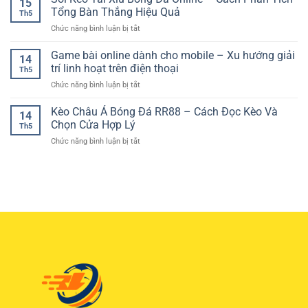
15
Thao
May
Trải
Tổng Bàn Thắng Hiệu Quả
Tích
Th5
Mắn
Nghiệm
Cho
ở
Chức năng bình luận bị tắt
Slot
Dò
Người
Soi
–
Kết
Mới
Kèo
Game bài online dành cho mobile – Xu hướng giải
Trải
Quả
14
Tài
Nghiệm
trí linh hoạt trên điện thoại
Tiện
Th5
Xỉu
Giải
Lợi
ở
Chức năng bình luận bị tắt
Bóng
Trí
Mỗi
Game
Đá
Đầy
Ngày
bài
Kèo Châu Á Bóng Đá RR88 – Cách Đọc Kèo Và
Online
Hấp
14
online
–
Chọn Cửa Hợp Lý
Dẫn
Th5
dành
Cách
Cho
ở
Chức năng bình luận bị tắt
cho
Phân
Người
Kèo
mobile
Tích
Chơi
Châu
–
Tổng
Online
Á
Xu
Bàn
Bóng
hướng
Thắng
Đá
giải
Hiệu
RR88
trí
Quả
–
linh
Cách
hoạt
Đọc
trên
Kèo
điện
Và
thoại
Chọn
Cửa
Hợp