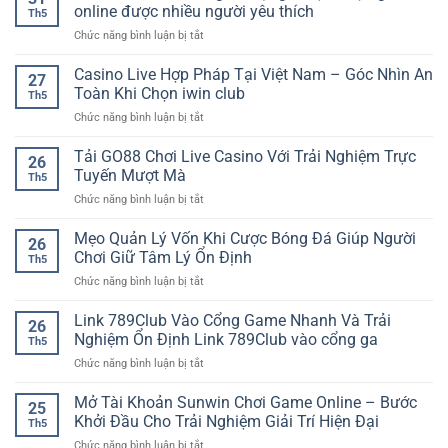
Thể
online được nhiều người yêu thích
Th5
Thao
ở
Chức năng bình luận bị tắt
Online
Game
SP8BET
bài
Casino Live Hợp Pháp Tại Việt Nam – Góc Nhìn An
–
27
đổi
Trải
Toàn Khi Chọn iwin club
Th5
thưởng
Nghiệm
ở
Chức năng bình luận bị tắt
đa
Kèo
Casino
dạng
Đấu
Live
Tải GO88 Chơi Live Casino Với Trải Nghiệm Trực
–
Linh
26
Hợp
Lựa
Tuyến Mượt Mà
Hoạt
Th5
Pháp
chọn
Mỗi
ở
Chức năng bình luận bị tắt
Tại
giải
Ngày
Tải
Việt
trí
GO88
Mẹo Quản Lý Vốn Khi Cược Bóng Đá Giúp Người
Nam
online
26
Chơi
–
Chơi Giữ Tâm Lý Ổn Định
được
Th5
Live
Góc
nhiều
ở
Chức năng bình luận bị tắt
Casino
Nhìn
người
Mẹo
Với
An
yêu
Quản
Link 789Club Vào Cổng Game Nhanh Và Trải
Trải
Toàn
26
thích
Lý
Nghiệm
Nghiệm Ổn Định Link 789Club vào cổng ga
Khi
Th5
Vốn
Trực
Chọn
ở
Chức năng bình luận bị tắt
Khi
Tuyến
iwin
Link
Cược
Mượt
club
789Club
Mở Tài Khoản Sunwin Chơi Game Online – Bước
Bóng
Mà
25
Vào
Đá
Khởi Đầu Cho Trải Nghiệm Giải Trí Hiện Đại
Th5
Cổng
Giúp
ở
Chức năng bình luận bị tắt
Game