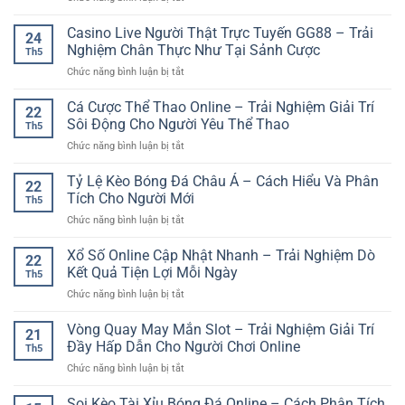
Người
Mở
Nhanh
Chơi
Tài
Casino Live Người Thật Trực Tuyến GG88 – Trải
Và
Giữ
24
Khoản
Trải
Nghiệm Chân Thực Như Tại Sảnh Cược
Tâm
Th5
Sunwin
Nghiệm
Lý
ở
Chức năng bình luận bị tắt
Chơi
Ổn
Ổn
Casino
Game
Định
Định
Live
Cá Cược Thể Thao Online – Trải Nghiệm Giải Trí
Online
Link
22
Người
–
Sôi Động Cho Người Yêu Thể Thao
789Club
Th5
Thật
Bước
vào
ở
Chức năng bình luận bị tắt
Trực
Khởi
cổng
Cá
Tuyến
Đầu
ga
Cược
Tỷ Lệ Kèo Bóng Đá Châu Á – Cách Hiểu Và Phân
GG88
Cho
22
Thể
–
Tích Cho Người Mới
Trải
Th5
Thao
Trải
Nghiệm
ở
Chức năng bình luận bị tắt
Online
Nghiệm
Giải
Tỷ
–
Chân
Trí
Lệ
Xổ Số Online Cập Nhật Nhanh – Trải Nghiệm Dò
Trải
Thực
22
Hiện
Kèo
Nghiệm
Kết Quả Tiện Lợi Mỗi Ngày
Như
Đại
Th5
Bóng
Giải
Tại
ở
Chức năng bình luận bị tắt
Đá
Trí
Sảnh
Xổ
Châu
Sôi
Cược
Số
Vòng Quay May Mắn Slot – Trải Nghiệm Giải Trí
Á
Động
21
Online
–
Đầy Hấp Dẫn Cho Người Chơi Online
Cho
Th5
Cập
Cách
Người
ở
Chức năng bình luận bị tắt
Nhật
Hiểu
Yêu
Vòng
Nhanh
Và
Thể
Quay
Soi Kèo Tài Xỉu Bóng Đá Online – Cách Phân Tích
–
Phân