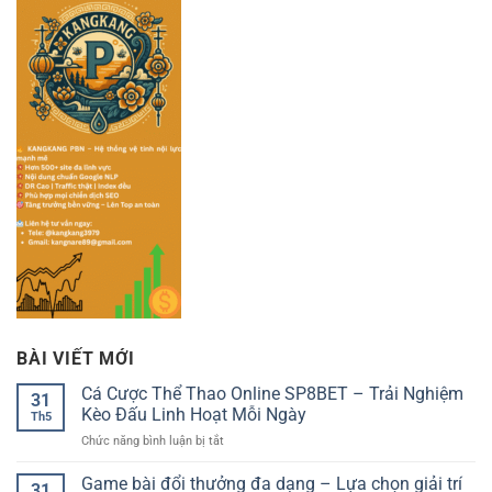
BÀI VIẾT MỚI
Cá Cược Thể Thao Online SP8BET – Trải Nghiệm
31
Kèo Đấu Linh Hoạt Mỗi Ngày
Th5
ở
Chức năng bình luận bị tắt
Cá
Cược
Game bài đổi thưởng đa dạng – Lựa chọn giải trí
31