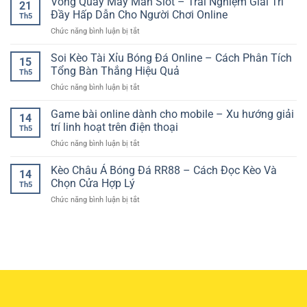
Vòng Quay May Mắn Slot – Trải Nghiệm Giải Trí
Động
21
Online
–
Đầy Hấp Dẫn Cho Người Chơi Online
Cho
Th5
Cập
Cách
Người
ở
Chức năng bình luận bị tắt
Nhật
Hiểu
Yêu
Vòng
Nhanh
Và
Thể
Quay
Soi Kèo Tài Xỉu Bóng Đá Online – Cách Phân Tích
–
Phân
15
Thao
May
Trải
Tổng Bàn Thắng Hiệu Quả
Tích
Th5
Mắn
Nghiệm
Cho
ở
Chức năng bình luận bị tắt
Slot
Dò
Người
Soi
–
Kết
Mới
Kèo
Game bài online dành cho mobile – Xu hướng giải
Trải
Quả
14
Tài
Nghiệm
trí linh hoạt trên điện thoại
Tiện
Th5
Xỉu
Giải
Lợi
ở
Chức năng bình luận bị tắt
Bóng
Trí
Mỗi
Game
Đá
Đầy
Ngày
bài
Kèo Châu Á Bóng Đá RR88 – Cách Đọc Kèo Và
Online
Hấp
14
online
–
Chọn Cửa Hợp Lý
Dẫn
Th5
dành
Cách
Cho
ở
Chức năng bình luận bị tắt
cho
Phân
Người
Kèo
mobile
Tích
Chơi
Châu
–
Tổng
Online
Á
Xu
Bàn
Bóng
hướng
Thắng
Đá
giải
Hiệu
RR88
trí
Quả
–
linh
Cách
hoạt
Đọc
trên