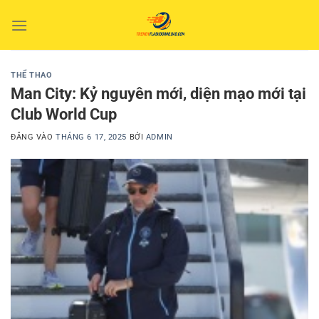
Bỏ
qua
nội
dung
THỂ THAO
Man City: Kỷ nguyên mới, diện mạo mới tại
Club World Cup
ĐĂNG VÀO
THÁNG 6 17, 2025
BỞI
ADMIN