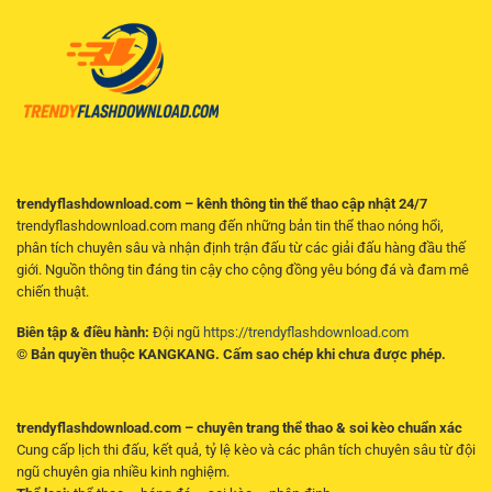
Kèo
điện
Và
thoại
Chọn
Cửa
Hợp
Lý
trendyflashdownload.com – kênh thông tin thể thao cập nhật 24/7
trendyflashdownload.com mang đến những bản tin thể thao nóng hổi,
phân tích chuyên sâu và nhận định trận đấu từ các giải đấu hàng đầu thế
giới. Nguồn thông tin đáng tin cậy cho cộng đồng yêu bóng đá và đam mê
chiến thuật.
Biên tập & điều hành:
Đội ngũ
https://trendyflashdownload.com
© Bản quyền thuộc KANGKANG. Cấm sao chép khi chưa được phép.
trendyflashdownload.com – chuyên trang thể thao & soi kèo chuẩn xác
Cung cấp lịch thi đấu, kết quả, tỷ lệ kèo và các phân tích chuyên sâu từ đội
ngũ chuyên gia nhiều kinh nghiệm.