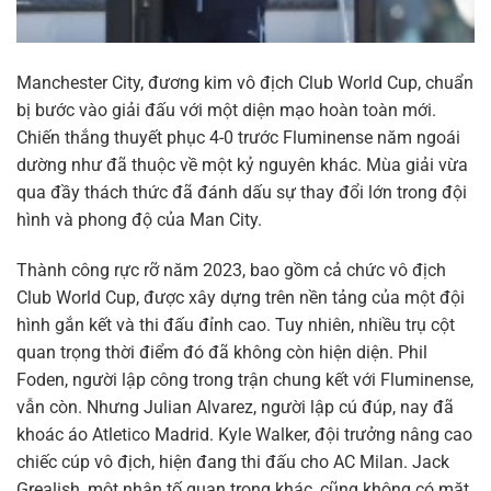
Manchester City, đương kim vô địch Club World Cup, chuẩn
bị bước vào giải đấu với một diện mạo hoàn toàn mới.
Chiến thắng thuyết phục 4-0 trước Fluminense năm ngoái
dường như đã thuộc về một kỷ nguyên khác. Mùa giải vừa
qua đầy thách thức đã đánh dấu sự thay đổi lớn trong đội
hình và phong độ của Man City.
Thành công rực rỡ năm 2023, bao gồm cả chức vô địch
Club World Cup, được xây dựng trên nền tảng của một đội
hình gắn kết và thi đấu đỉnh cao. Tuy nhiên, nhiều trụ cột
quan trọng thời điểm đó đã không còn hiện diện. Phil
Foden, người lập công trong trận chung kết với Fluminense,
vẫn còn. Nhưng Julian Alvarez, người lập cú đúp, nay đã
khoác áo Atletico Madrid. Kyle Walker, đội trưởng nâng cao
chiếc cúp vô địch, hiện đang thi đấu cho AC Milan. Jack
Grealish, một nhân tố quan trọng khác, cũng không có mặt