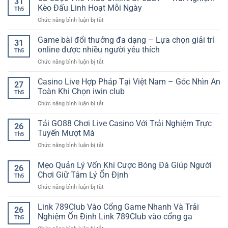
31
Kèo Đấu Linh Hoạt Mỗi Ngày
Th5
ở
Chức năng bình luận bị tắt
Cá
Cược
Game bài đổi thưởng đa dạng – Lựa chọn giải trí
31
Thể
online được nhiều người yêu thích
Th5
Thao
ở
Chức năng bình luận bị tắt
Online
Game
SP8BET
bài
Casino Live Hợp Pháp Tại Việt Nam – Góc Nhìn An
–
27
đổi
Trải
Toàn Khi Chọn iwin club
Th5
thưởng
Nghiệm
ở
Chức năng bình luận bị tắt
đa
Kèo
Casino
dạng
Đấu
Live
Tải GO88 Chơi Live Casino Với Trải Nghiệm Trực
–
Linh
26
Hợp
Lựa
Tuyến Mượt Mà
Hoạt
Th5
Pháp
chọn
Mỗi
ở
Chức năng bình luận bị tắt
Tại
giải
Ngày
Tải
Việt
trí
GO88
Mẹo Quản Lý Vốn Khi Cược Bóng Đá Giúp Người
Nam
online
26
Chơi
–
Chơi Giữ Tâm Lý Ổn Định
được
Th5
Live
Góc
nhiều
ở
Chức năng bình luận bị tắt
Casino
Nhìn
người
Mẹo
Với
An
yêu
Quản
Link 789Club Vào Cổng Game Nhanh Và Trải
Trải
Toàn
26
thích
Lý
Nghiệm
Nghiệm Ổn Định Link 789Club vào cổng ga
Khi
Th5
Vốn
Trực
Chọn