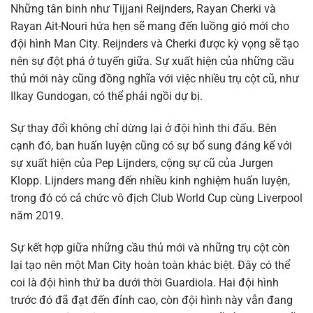
Những tân binh như Tijjani Reijnders, Rayan Cherki và
Rayan Ait-Nouri hứa hẹn sẽ mang đến luồng gió mới cho
đội hình Man City. Reijnders và Cherki được kỳ vọng sẽ tạo
nên sự đột phá ở tuyến giữa. Sự xuất hiện của những cầu
thủ mới này cũng đồng nghĩa với việc nhiều trụ cột cũ, như
Ilkay Gundogan, có thể phải ngồi dự bị.
Sự thay đổi không chỉ dừng lại ở đội hình thi đấu. Bên
cạnh đó, ban huấn luyện cũng có sự bổ sung đáng kể với
sự xuất hiện của Pep Lijnders, cộng sự cũ của Jurgen
Klopp. Lijnders mang đến nhiều kinh nghiệm huấn luyện,
trong đó có cả chức vô địch Club World Cup cùng Liverpool
năm 2019.
Sự kết hợp giữa những cầu thủ mới và những trụ cột còn
lại tạo nên một Man City hoàn toàn khác biệt. Đây có thể
coi là đội hình thứ ba dưới thời Guardiola. Hai đội hình
trước đó đã đạt đến đỉnh cao, còn đội hình này vẫn đang