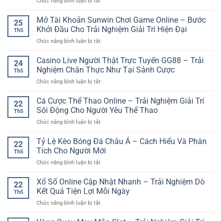
ở
Chức năng bình luận bị tắt
Khi
Tuyến
iwin
Link
Cược
Mượt
club
789Club
Mở Tài Khoản Sunwin Chơi Game Online – Bước
Bóng
Mà
25
Vào
Đá
Khởi Đầu Cho Trải Nghiệm Giải Trí Hiện Đại
Th5
Cổng
Giúp
ở
Chức năng bình luận bị tắt
Game
Người
Mở
Nhanh
Chơi
Tài
Casino Live Người Thật Trực Tuyến GG88 – Trải
Và
Giữ
24
Khoản
Trải
Nghiệm Chân Thực Như Tại Sảnh Cược
Tâm
Th5
Sunwin
Nghiệm
Lý
ở
Chức năng bình luận bị tắt
Chơi
Ổn
Ổn
Casino
Game
Định
Định
Live
Cá Cược Thể Thao Online – Trải Nghiệm Giải Trí
Online
Link
22
Người
–
Sôi Động Cho Người Yêu Thể Thao
789Club
Th5
Thật
Bước
vào
ở
Chức năng bình luận bị tắt
Trực
Khởi
cổng
Cá
Tuyến
Đầu
ga
Cược
Tỷ Lệ Kèo Bóng Đá Châu Á – Cách Hiểu Và Phân
GG88
Cho
22
Thể
–
Tích Cho Người Mới
Trải
Th5
Thao
Trải
Nghiệm
ở
Chức năng bình luận bị tắt
Online
Nghiệm
Giải
Tỷ
–
Chân
Trí
Lệ
Xổ Số Online Cập Nhật Nhanh – Trải Nghiệm Dò
Trải
Thực
22
Hiện
Kèo
Nghiệm
Kết Quả Tiện Lợi Mỗi Ngày
Như
Đại
Th5
Bóng
Giải
Tại
ở
Chức năng bình luận bị tắt
Đá
Trí
Sảnh
Xổ
Châu
Sôi
Cược
Số
Á