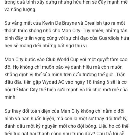
trong quá trình xây dựng nhưng hứa hẹn sẽ đầy mạnh mẽ
và năng lượng.
Sự vắng mặt của Kevin De Bruyne và Grealish tạo ra một
thách thức không nhỏ cho Man City. Tuy nhiên, những tân
binh đầy triển vọng cùng với sự chỉ đạo của Guardiola hứa
hẹn sẽ mang đến những bất ngờ thú vị.
Man City bước vào Club World Cup với một quyết tâm cao
độ. Họ không chỉ muốn bảo vệ danh hiệu mà còn muốn
khẳng định vị thế của mình trên đấu trường thế giới. Trận
đấu đầu tiên gặp Wydad AC vào ngày 18 tháng 6 sẽ là cơ
hội để Man City thể hiện sức mạnh và lối chơi mới mẻ của
mình.
Sự thay đổi toàn diện của Man City không chỉ nằm ở đội
hình và ban huấn luyện, mà còn là một sự thay đổi triết lý,
đánh dấu một kỷ nguyên mới cho đội bóng. Liệu họ có thể
tiếp tục gặt hái thành công như trước đây? Câu trả lời sẽ