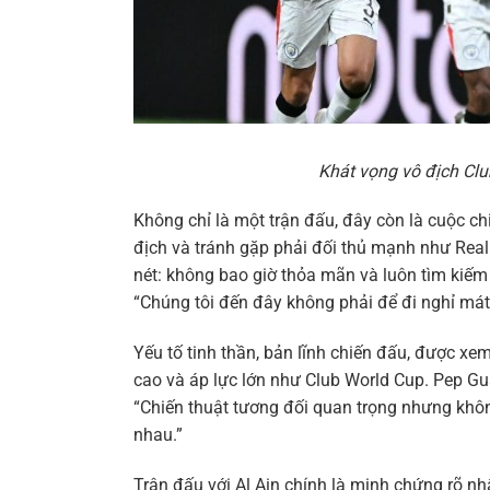
Khát vọng vô địch Clu
Không chỉ là một trận đấu, đây còn là cuộc ch
địch và tránh gặp phải đối thủ mạnh như Real
nét: không bao giờ thỏa mãn và luôn tìm kiếm 
“Chúng tôi đến đây không phải để đi nghỉ mát,
Yếu tố tinh thần, bản lĩnh chiến đấu, được xe
cao và áp lực lớn như Club World Cup. Pep Gu
“Chiến thuật tương đối quan trọng nhưng khôn
nhau.”
Trận đấu với Al Ain chính là minh chứng rõ n