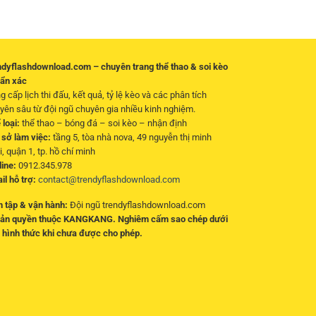
ndyflashdownload.com – chuyên trang thể thao & soi kèo
ẩn xác
g cấp lịch thi đấu, kết quả, tỷ lệ kèo và các phân tích
yên sâu từ đội ngũ chuyên gia nhiều kinh nghiệm.
 loại:
thể thao – bóng đá – soi kèo – nhận định
 sở làm việc:
tầng 5, tòa nhà nova, 49 nguyễn thị minh
i, quận 1, tp. hồ chí minh
line:
0912.345.978
il hỗ trợ:
contact@trendyflashdownload.com
n tập & vận hành:
Đội ngũ trendyflashdownload.com
ản quyền thuộc KANGKANG. Nghiêm cấm sao chép dưới
 hình thức khi chưa được cho phép.