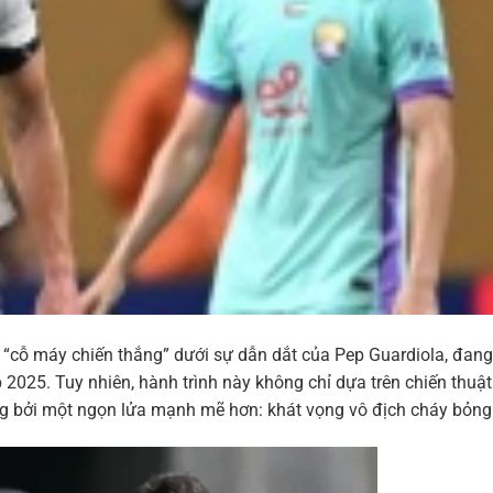
 “cỗ máy chiến thắng” dưới sự dẫn dắt của Pep Guardiola, đang
2025. Tuy nhiên, hành trình này không chỉ dựa trên chiến thuật
g bởi một ngọn lửa mạnh mẽ hơn: khát vọng vô địch cháy bỏng