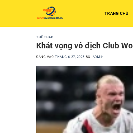
Bỏ
qua
TRANG CHỦ
nội
dung
THỂ THAO
Khát vọng vô địch Club Wo
ĐĂNG VÀO
THÁNG 6 27, 2025
BỞI
ADMIN