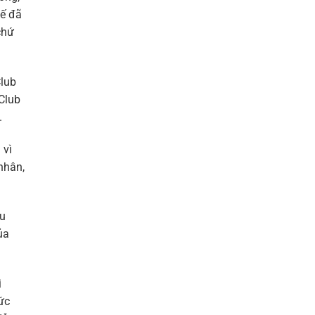
Thắng
Kèo
–
hế đã
Hiệu
Châu
Xu
Quả
Á
hướng
chứ
Bóng
giải
Đá
trí
RR88
linh
–
hoạt
Club
Cách
trên
 Club
Đọc
điện
Kèo
thoại
.
Và
Chọn
 vì
Cửa
Hợp
nhân,
Lý
ẫu
ủa
i
ức