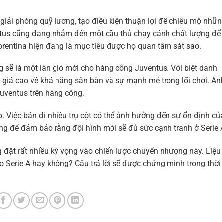
 giải phóng quỹ lương, tạo điều kiện thuận lợi để chiêu mộ nhữn
entus cũng đang nhắm đến một cầu thủ chạy cánh chất lượng để
entina hiện đang là mục tiêu được họ quan tâm sát sao.
g sẽ là một làn gió mới cho hàng công Juventus. Với biệt danh
 giá cao về khả năng săn bàn và sự mạnh mẽ trong lối chơi. An
Juventus trên hàng công.
o. Việc bán đi nhiều trụ cột có thể ảnh hưởng đến sự ổn định củ
ỡng để đảm bảo rằng đội hình mới sẽ đủ sức cạnh tranh ở Serie 
 đặt rất nhiều kỳ vọng vào chiến lược chuyển nhượng này. Liệu
ao Serie A hay không? Câu trả lời sẽ được chứng minh trong thời