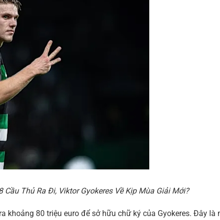
 Cầu Thủ Ra Đi, Viktor Gyokeres Về Kịp Mùa Giải Mới?
 ra khoảng 80 triệu euro để sở hữu chữ ký của Gyokeres. Đây là