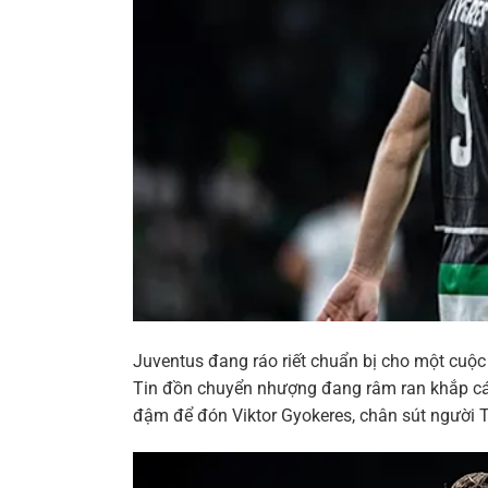
Juventus đang ráo riết chuẩn bị cho một cuộc 
Tin đồn chuyển nhượng đang râm ran khắp các
đậm để đón Viktor Gyokeres, chân sút người T