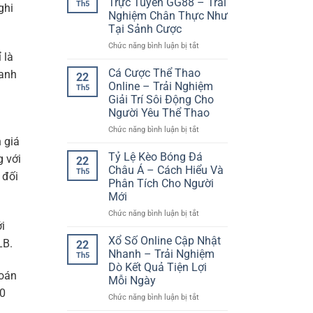
Trực Tuyến GG88 – Trải
Th5
ghi
Link
Sunwin
Nghiệm Chân Thực Như
789Club
Chơi
Tại Sảnh Cược
vào
Game
cổng
Online
ở
Chức năng bình luận bị tắt
ga
 là
–
Casino
Bước
Live
Cá Cược Thể Thao
Danh
22
Khởi
Người
Online – Trải Nghiệm
Th5
Đầu
Thật
Giải Trí Sôi Động Cho
Cho
Trực
Người Yêu Thể Thao
Trải
Tuyến
Nghiệm
GG88
ở
Chức năng bình luận bị tắt
Giải
 giá
–
Cá
Trí
Trải
Cược
Tỷ Lệ Kèo Bóng Đá
g với
22
Hiện
Nghiệm
Thể
Châu Á – Cách Hiểu Và
Th5
 đối
Đại
Chân
Thao
Phân Tích Cho Người
Thực
Online
Mới
Như
–
Tại
Trải
ở
Chức năng bình luận bị tắt
Sảnh
i
Nghiệm
Tỷ
Cược
Giải
Lệ
Xổ Số Online Cập Nhật
LB.
22
Trí
Kèo
Nhanh – Trải Nghiệm
Th5
Sôi
Bóng
Dò Kết Quả Tiện Lợi
Động
Đá
đoán
Mỗi Ngày
Cho
Châu
00
Người
Á
ở
Chức năng bình luận bị tắt
Yêu
–
Xổ