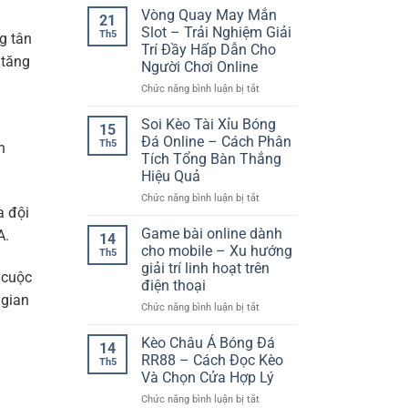
Thể
Cách
Số
Vòng Quay May Mắn
21
Thao
Hiểu
Online
Slot – Trải Nghiệm Giải
Th5
g tân
Và
Cập
Trí Đầy Hấp Dẫn Cho
Phân
Nhật
 tăng
Người Chơi Online
Tích
Nhanh
Cho
–
ở
Chức năng bình luận bị tắt
Người
Trải
Vòng
Mới
Nghiệm
Quay
Soi Kèo Tài Xỉu Bóng
15
Dò
May
Đá Online – Cách Phân
Th5
h
Kết
Mắn
Tích Tổng Bàn Thắng
Quả
Slot
Hiệu Quả
Tiện
–
Lợi
Trải
ở
Chức năng bình luận bị tắt
a đội
Mỗi
Nghiệm
Soi
Ngày
Giải
Kèo
Game bài online dành
A.
14
Trí
Tài
cho mobile – Xu hướng
Th5
Đầy
Xỉu
giải trí linh hoạt trên
Hấp
 cuộc
Bóng
điện thoại
Dẫn
Đá
 gian
Cho
Online
ở
Chức năng bình luận bị tắt
Người
–
Game
Chơi
Cách
bài
Kèo Châu Á Bóng Đá
14
Online
Phân
online
RR88 – Cách Đọc Kèo
Th5
Tích
dành
Và Chọn Cửa Hợp Lý
Tổng
cho
Bàn
ở
Chức năng bình luận bị tắt
mobile