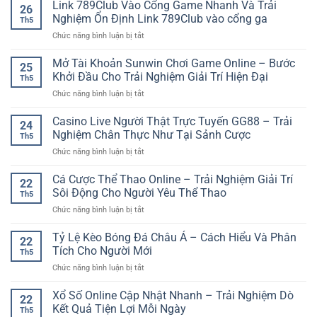
Quản
Link 789Club Vào Cổng Game Nhanh Và Trải
Trải
Toàn
26
thích
Lý
Nghiệm
Nghiệm Ổn Định Link 789Club vào cổng ga
Khi
Th5
Vốn
Trực
Chọn
ở
Chức năng bình luận bị tắt
Khi
Tuyến
iwin
Link
Cược
Mượt
club
789Club
Mở Tài Khoản Sunwin Chơi Game Online – Bước
Bóng
Mà
25
Vào
Đá
Khởi Đầu Cho Trải Nghiệm Giải Trí Hiện Đại
Th5
Cổng
Giúp
ở
Chức năng bình luận bị tắt
Game
Người
Mở
Nhanh
Chơi
Tài
Casino Live Người Thật Trực Tuyến GG88 – Trải
Và
Giữ
24
Khoản
Trải
Nghiệm Chân Thực Như Tại Sảnh Cược
Tâm
Th5
Sunwin
Nghiệm
Lý
ở
Chức năng bình luận bị tắt
Chơi
Ổn
Ổn
Casino
Game
Định
Định
Live
Cá Cược Thể Thao Online – Trải Nghiệm Giải Trí
Online
Link
22
Người
–
Sôi Động Cho Người Yêu Thể Thao
789Club
Th5
Thật
Bước
vào
ở
Chức năng bình luận bị tắt
Trực
Khởi
cổng
Cá
Tuyến
Đầu
ga
Cược
Tỷ Lệ Kèo Bóng Đá Châu Á – Cách Hiểu Và Phân
GG88
Cho
22
Thể
–
Tích Cho Người Mới
Trải
Th5
Thao
Trải
Nghiệm
ở
Chức năng bình luận bị tắt
Online
Nghiệm
Giải
Tỷ
–
Chân
Trí
Lệ
Xổ Số Online Cập Nhật Nhanh – Trải Nghiệm Dò
Trải
Thực
22
Hiện
Kèo
Nghiệm
Kết Quả Tiện Lợi Mỗi Ngày
Như
Đại
Th5
Bóng