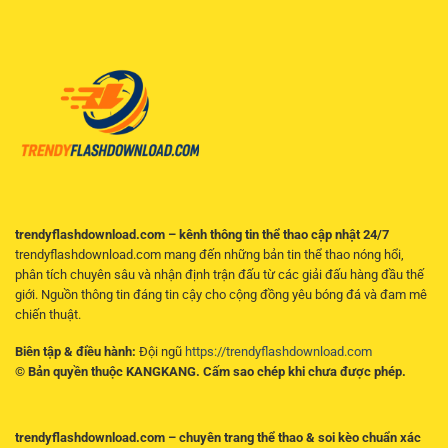
–
linh
Cách
hoạt
Đọc
trên
Kèo
điện
Và
thoại
Chọn
Cửa
Hợp
Lý
trendyflashdownload.com – kênh thông tin thể thao cập nhật 24/7
trendyflashdownload.com mang đến những bản tin thể thao nóng hổi,
phân tích chuyên sâu và nhận định trận đấu từ các giải đấu hàng đầu thế
giới. Nguồn thông tin đáng tin cậy cho cộng đồng yêu bóng đá và đam mê
chiến thuật.
Biên tập & điều hành:
Đội ngũ
https://trendyflashdownload.com
© Bản quyền thuộc KANGKANG. Cấm sao chép khi chưa được phép.
trendyflashdownload.com – chuyên trang thể thao & soi kèo chuẩn xác