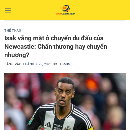
Bỏ
qua
nội
dung
THỂ THAO
Isak vắng mặt ở chuyến du đấu của
Newcastle: Chấn thương hay chuyển
nhượng?
ĐĂNG VÀO
THÁNG 7 25, 2025
BỞI
ADMIN