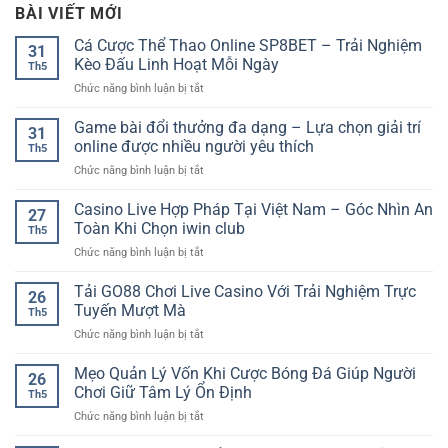
BÀI VIẾT MỚI
Cá Cược Thể Thao Online SP8BET – Trải Nghiệm
31
Kèo Đấu Linh Hoạt Mỗi Ngày
Th5
ở
Chức năng bình luận bị tắt
Cá
Cược
Game bài đổi thưởng đa dạng – Lựa chọn giải trí
31
Thể
online được nhiều người yêu thích
Th5
Thao
ở
Chức năng bình luận bị tắt
Online
Game
SP8BET
bài
Casino Live Hợp Pháp Tại Việt Nam – Góc Nhìn An
–
27
đổi
Trải
Toàn Khi Chọn iwin club
Th5
thưởng
Nghiệm
ở
Chức năng bình luận bị tắt
đa
Kèo
Casino
dạng
Đấu
Live
Tải GO88 Chơi Live Casino Với Trải Nghiệm Trực
–
Linh
26
Hợp
Lựa
Tuyến Mượt Mà
Hoạt
Th5
Pháp
chọn
Mỗi
ở
Chức năng bình luận bị tắt
Tại
giải
Ngày
Tải
Việt
trí
GO88
Mẹo Quản Lý Vốn Khi Cược Bóng Đá Giúp Người
Nam
online
26
Chơi
–
Chơi Giữ Tâm Lý Ổn Định
được
Th5
Live
Góc
nhiều
ở
Chức năng bình luận bị tắt
Casino
Nhìn
người
Mẹo
Với
An
yêu