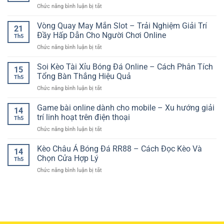
Giải
Tại
ở
Chức năng bình luận bị tắt
Đá
Trí
Sảnh
Xổ
Châu
Sôi
Cược
Số
Vòng Quay May Mắn Slot – Trải Nghiệm Giải Trí
Á
Động
21
Online
–
Đầy Hấp Dẫn Cho Người Chơi Online
Cho
Th5
Cập
Cách
Người
ở
Chức năng bình luận bị tắt
Nhật
Hiểu
Yêu
Vòng
Nhanh
Và
Thể
Quay
Soi Kèo Tài Xỉu Bóng Đá Online – Cách Phân Tích
–
Phân
15
Thao
May
Trải
Tổng Bàn Thắng Hiệu Quả
Tích
Th5
Mắn
Nghiệm
Cho
ở
Chức năng bình luận bị tắt
Slot
Dò
Người
Soi
–
Kết
Mới
Kèo
Game bài online dành cho mobile – Xu hướng giải
Trải
Quả
14
Tài
Nghiệm
trí linh hoạt trên điện thoại
Tiện
Th5
Xỉu
Giải
Lợi
ở
Chức năng bình luận bị tắt
Bóng
Trí
Mỗi
Game
Đá
Đầy
Ngày
bài
Kèo Châu Á Bóng Đá RR88 – Cách Đọc Kèo Và
Online
Hấp
14
online
–
Chọn Cửa Hợp Lý
Dẫn
Th5
dành
Cách
Cho
ở
Chức năng bình luận bị tắt
cho
Phân
Người
Kèo
mobile
Tích
Chơi
Châu
–
Tổng
Online
Á
Xu
Bàn
Bóng
hướng
Thắng
Đá
giải
Hiệu
RR88
trí
Quả