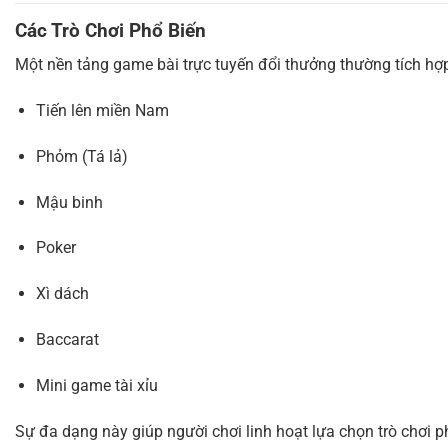
Các Trò Chơi Phổ Biến
Một nền tảng game bài trực tuyến đổi thưởng thường tích hợ
Tiến lên miền Nam
Phỏm (Tá lả)
Mậu binh
Poker
Xì dách
Baccarat
Mini game tài xỉu
Sự đa dạng này giúp người chơi linh hoạt lựa chọn trò chơi p