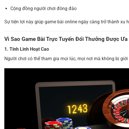
Cộng đồng người chơi đông đảo
Sự tiện lợi này giúp game bài online ngày càng trở thành xu 
Vì Sao Game Bài Trực Tuyến Đổi Thưởng Được Ưa
1. Tính Linh Hoạt Cao
Người chơi có thể tham gia mọi lúc, mọi nơi mà không bị giới