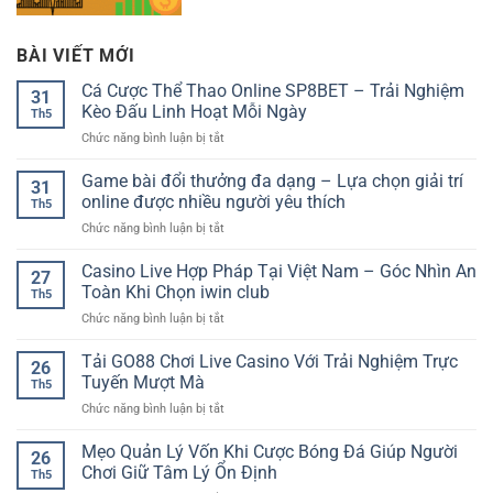
BÀI VIẾT MỚI
Cá Cược Thể Thao Online SP8BET – Trải Nghiệm
31
Kèo Đấu Linh Hoạt Mỗi Ngày
Th5
ở
Chức năng bình luận bị tắt
Cá
Cược
Game bài đổi thưởng đa dạng – Lựa chọn giải trí
31
Thể
online được nhiều người yêu thích
Th5
Thao
ở
Chức năng bình luận bị tắt
Online
Game
SP8BET
bài
Casino Live Hợp Pháp Tại Việt Nam – Góc Nhìn An
–
27
đổi
Trải
Toàn Khi Chọn iwin club
Th5
thưởng
Nghiệm
ở
Chức năng bình luận bị tắt
đa
Kèo
Casino
dạng
Đấu
Live
Tải GO88 Chơi Live Casino Với Trải Nghiệm Trực
–
Linh
26
Hợp
Lựa
Tuyến Mượt Mà
Hoạt
Th5
Pháp
chọn
Mỗi
ở
Chức năng bình luận bị tắt
Tại
giải
Ngày
Tải
Việt
trí
GO88
Mẹo Quản Lý Vốn Khi Cược Bóng Đá Giúp Người
Nam
online
26
Chơi
–
Chơi Giữ Tâm Lý Ổn Định
được
Th5
Live
Góc
nhiều