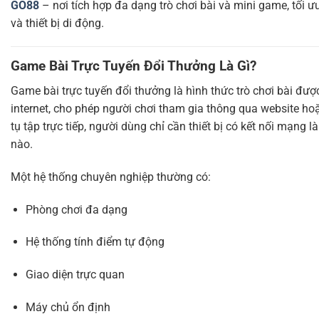
GO88
– nơi tích hợp đa dạng trò chơi bài và mini game, tối ư
và thiết bị di động.
Game Bài Trực Tuyến Đổi Thưởng Là Gì?
Game bài trực tuyến đổi thưởng là hình thức trò chơi bài đượ
internet, cho phép người chơi tham gia thông qua website ho
tụ tập trực tiếp, người dùng chỉ cần thiết bị có kết nối mạng l
nào.
Một hệ thống chuyên nghiệp thường có:
Phòng chơi đa dạng
Hệ thống tính điểm tự động
Giao diện trực quan
Máy chủ ổn định