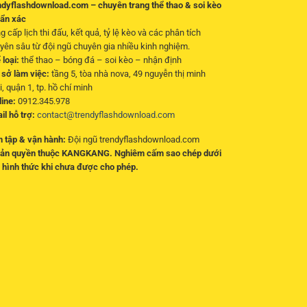
ndyflashdownload.com – chuyên trang thể thao & soi kèo
ẩn xác
g cấp lịch thi đấu, kết quả, tỷ lệ kèo và các phân tích
yên sâu từ đội ngũ chuyên gia nhiều kinh nghiệm.
 loại:
thể thao – bóng đá – soi kèo – nhận định
 sở làm việc:
tầng 5, tòa nhà nova, 49 nguyễn thị minh
i, quận 1, tp. hồ chí minh
line:
0912.345.978
il hỗ trợ:
contact@trendyflashdownload.com
n tập & vận hành:
Đội ngũ trendyflashdownload.com
ản quyền thuộc KANGKANG. Nghiêm cấm sao chép dưới
 hình thức khi chưa được cho phép.