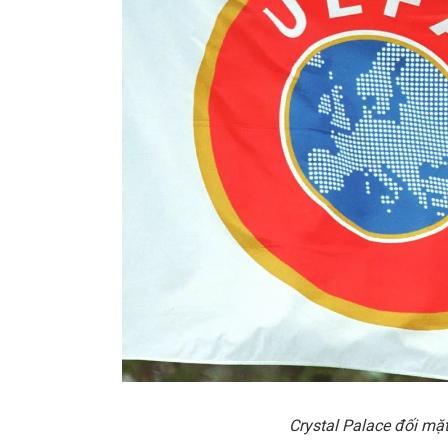
Crystal Palace đối mặ