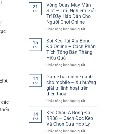
l
Thể
Cách
Số
Vòng Quay May Mắn
21
Thao
Hiểu
Online
Slot – Trải Nghiệm Giải
Th5
Và
Cập
Trí Đầy Hấp Dẫn Cho
Phân
Nhật
Người Chơi Online
ế.
Tích
Nhanh
Cho
–
ở
Chức năng bình luận bị tắt
tục
Người
Trải
Vòng
Mới
Nghiệm
Quay
Soi Kèo Tài Xỉu Bóng
15
Dò
May
Đá Online – Cách Phân
Th5
Kết
Mắn
Tích Tổng Bàn Thắng
Quả
Slot
Hiệu Quả
Tiện
–
Lợi
Trải
ở
Chức năng bình luận bị tắt
Mỗi
Nghiệm
Soi
Ngày
Giải
Kèo
Game bài online dành
14
Trí
Tài
UEFA
cho mobile – Xu hướng
Th5
Đầy
Xỉu
giải trí linh hoạt trên
Hấp
Bóng
điện thoại
Dẫn
Đá
Cho
Online
ở
Chức năng bình luận bị tắt
ủ các
Người
–
Game
triển
Chơi
Cách
bài
Kèo Châu Á Bóng Đá
14
Online
Phân
online
RR88 – Cách Đọc Kèo
Th5
Tích
dành
Và Chọn Cửa Hợp Lý
Tổng
cho
Bàn
ở
Chức năng bình luận bị tắt
mobile