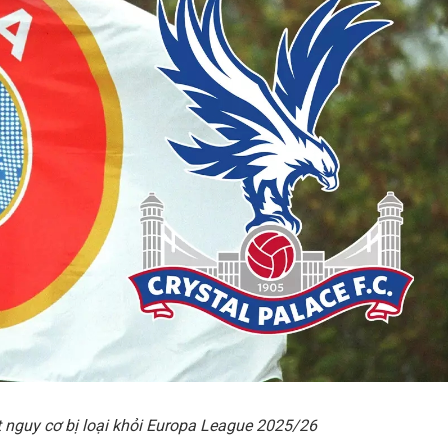
t nguy cơ bị loại khỏi Europa League 2025/26