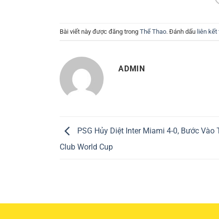
Bài viết này được đăng trong
Thể Thao
. Đánh dấu
liên kết
ADMIN
PSG Hủy Diệt Inter Miami 4-0, Bước Vào 
Club World Cup