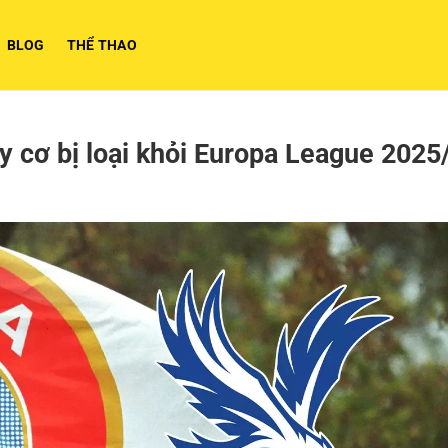
BLOG
THỂ THAO
y cơ bị loại khỏi Europa League 2025