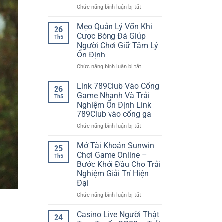
được
ở
Chức năng bình luận bị tắt
Việt
nhiều
Tải
Nam
người
GO88
–
Mẹo Quản Lý Vốn Khi
26
yêu
Chơi
Góc
Cược Bóng Đá Giúp
Th5
thích
Live
Nhìn
Người Chơi Giữ Tâm Lý
Casino
An
Ổn Định
Với
Toàn
Trải
Khi
ở
Chức năng bình luận bị tắt
Nghiệm
Chọn
Mẹo
Trực
iwin
Quản
Link 789Club Vào Cổng
26
Tuyến
club
Lý
Game Nhanh Và Trải
Th5
Mượt
Vốn
Nghiệm Ổn Định Link
Mà
Khi
789Club vào cổng ga
Cược
Bóng
ở
Chức năng bình luận bị tắt
Đá
Link
Giúp
789Club
Mở Tài Khoản Sunwin
25
Người
Vào
Chơi Game Online –
Th5
Chơi
Cổng
Bước Khởi Đầu Cho Trải
Giữ
Game
Nghiệm Giải Trí Hiện
Tâm
Nhanh
Đại
Lý
Và
Ổn
Trải
ở
Chức năng bình luận bị tắt
Định
Nghiệm
Mở
Ổn
Tài
Casino Live Người Thật
24
Định
Khoản