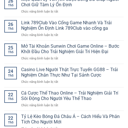
26
Chơi
–
Chơi Giữ Tâm Lý Ổn Định
được
Th5
Live
Góc
nhiều
ở
Chức năng bình luận bị tắt
Casino
Nhìn
người
Mẹo
Với
An
yêu
Quản
Link 789Club Vào Cổng Game Nhanh Và Trải
Trải
Toàn
26
thích
Lý
Nghiệm
Nghiệm Ổn Định Link 789Club vào cổng ga
Khi
Th5
Vốn
Trực
Chọn
ở
Chức năng bình luận bị tắt
Khi
Tuyến
iwin
Link
Cược
Mượt
club
789Club
Mở Tài Khoản Sunwin Chơi Game Online – Bước
Bóng
Mà
25
Vào
Đá
Khởi Đầu Cho Trải Nghiệm Giải Trí Hiện Đại
Th5
Cổng
Giúp
ở
Chức năng bình luận bị tắt
Game
Người
Mở
Nhanh
Chơi
Tài
Casino Live Người Thật Trực Tuyến GG88 – Trải
Và
Giữ
24
Khoản
Trải
Nghiệm Chân Thực Như Tại Sảnh Cược
Tâm
Th5
Sunwin
Nghiệm
Lý
ở
Chức năng bình luận bị tắt
Chơi
Ổn
Ổn
Casino
Game
Định
Định
Live
Cá Cược Thể Thao Online – Trải Nghiệm Giải Trí
Online
Link
22
Người
–
Sôi Động Cho Người Yêu Thể Thao
789Club
Th5
Thật
Bước
vào
ở
Chức năng bình luận bị tắt
Trực
Khởi
cổng
Cá
Tuyến
Đầu
ga
Cược
Tỷ Lệ Kèo Bóng Đá Châu Á – Cách Hiểu Và Phân
GG88
Cho
22
Thể
–
Tích Cho Người Mới
Trải
Th5
Thao
Trải
Nghiệm