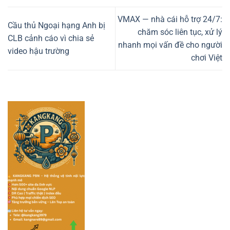
VMAX — nhà cái hỗ trợ 24/7:
Cầu thủ Ngoại hạng Anh bị
chăm sóc liên tục, xử lý
CLB cảnh cáo vì chia sẻ
nhanh mọi vấn đề cho người
video hậu trường
chơi Việt