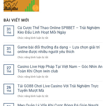
BÀI VIẾT MỚI
Cá Cược Thể Thao Online SP8BET – Trải Nghiệm
31
Kèo Đấu Linh Hoạt Mỗi Ngày
Th5
ở
Chức năng bình luận bị tắt
Cá
Cược
Game bài đổi thưởng đa dạng – Lựa chọn giải trí
31
Thể
online được nhiều người yêu thích
Th5
Thao
ở
Chức năng bình luận bị tắt
Online
Game
SP8BET
bài
Casino Live Hợp Pháp Tại Việt Nam – Góc Nhìn An
–
27
đổi
Trải
Toàn Khi Chọn iwin club
Th5
thưởng
Nghiệm
ở
Chức năng bình luận bị tắt
đa
Kèo
Casino
dạng
Đấu
Live
Tải GO88 Chơi Live Casino Với Trải Nghiệm Trực
–
Linh
26
Hợp
Lựa
Tuyến Mượt Mà
Hoạt
Th5
Pháp
chọn
Mỗi
ở
Chức năng bình luận bị tắt
Tại
giải
Ngày
Tải
Việt
trí
GO88
Mẹo Quản Lý Vốn Khi Cược Bóng Đá Giúp Người
Nam
online