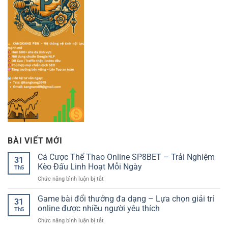
BÀI VIẾT MỚI
Cá Cược Thể Thao Online SP8BET – Trải Nghiệm
31
Kèo Đấu Linh Hoạt Mỗi Ngày
Th5
ở
Chức năng bình luận bị tắt
Cá
Cược
Game bài đổi thưởng đa dạng – Lựa chọn giải trí
31
Thể
online được nhiều người yêu thích
Th5
Thao
ở
Chức năng bình luận bị tắt
Online