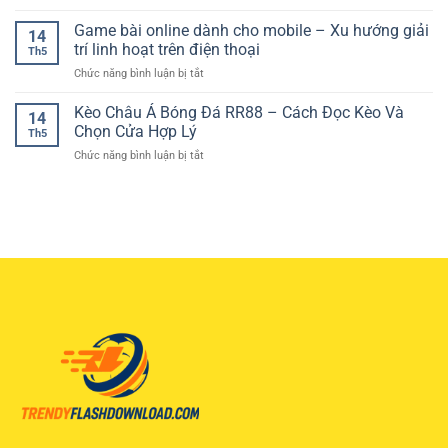
Soi
–
Kết
Mới
Kèo
Game bài online dành cho mobile – Xu hướng giải
Trải
Quả
14
Tài
Nghiệm
trí linh hoạt trên điện thoại
Tiện
Th5
Xỉu
Giải
Lợi
ở
Chức năng bình luận bị tắt
Bóng
Trí
Mỗi
Game
Đá
Đầy
Ngày
bài
Kèo Châu Á Bóng Đá RR88 – Cách Đọc Kèo Và
Online
Hấp
14
online
–
Chọn Cửa Hợp Lý
Dẫn
Th5
dành
Cách
Cho
ở
Chức năng bình luận bị tắt
cho
Phân
Người
Kèo
mobile
Tích
Chơi
Châu
–
Tổng
Online
Á
Xu
Bàn
Bóng
hướng
Thắng
Đá
giải
Hiệu
RR88
trí
Quả
–
linh
Cách
hoạt
Đọc
trên
Kèo
điện
Và
thoại
Chọn
Cửa
Hợp
Lý