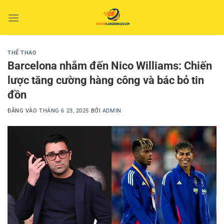
Bỏ
qua
nội
dung
THỂ THAO
Barcelona nhắm đến Nico Williams: Chiến
lược tăng cường hàng công và bác bỏ tin
đồn
ĐĂNG VÀO
THÁNG 6 23, 2025
BỞI
ADMIN