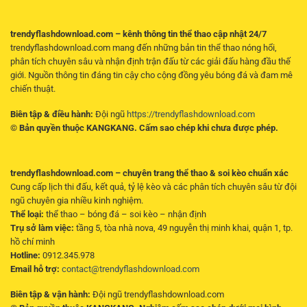
trendyflashdownload.com – kênh thông tin thể thao cập nhật 24/7
trendyflashdownload.com mang đến những bản tin thể thao nóng hổi,
phân tích chuyên sâu và nhận định trận đấu từ các giải đấu hàng đầu thế
giới. Nguồn thông tin đáng tin cậy cho cộng đồng yêu bóng đá và đam mê
chiến thuật.
Biên tập & điều hành:
Đội ngũ
https://trendyflashdownload.com
© Bản quyền thuộc KANGKANG. Cấm sao chép khi chưa được phép.
trendyflashdownload.com – chuyên trang thể thao & soi kèo chuẩn xác
Cung cấp lịch thi đấu, kết quả, tỷ lệ kèo và các phân tích chuyên sâu từ đội
ngũ chuyên gia nhiều kinh nghiệm.
Thể loại:
thể thao – bóng đá – soi kèo – nhận định
Trụ sở làm việc:
tầng 5, tòa nhà nova, 49 nguyễn thị minh khai, quận 1, tp.
hồ chí minh
Hotline:
0912.345.978
Email hỗ trợ:
contact@trendyflashdownload.com
Biên tập & vận hành:
Đội ngũ trendyflashdownload.com