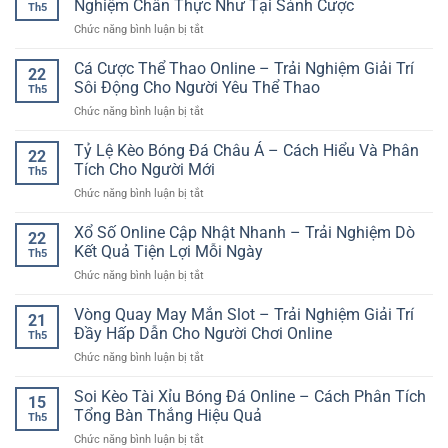
Trải
Nghiệm Chân Thực Như Tại Sảnh Cược
Tâm
Th5
Sunwin
Nghiệm
Lý
ở
Chức năng bình luận bị tắt
Chơi
Ổn
Ổn
Casino
Game
Định
Định
Live
Cá Cược Thể Thao Online – Trải Nghiệm Giải Trí
Online
Link
22
Người
–
Sôi Động Cho Người Yêu Thể Thao
789Club
Th5
Thật
Bước
vào
ở
Chức năng bình luận bị tắt
Trực
Khởi
cổng
Cá
Tuyến
Đầu
ga
Cược
Tỷ Lệ Kèo Bóng Đá Châu Á – Cách Hiểu Và Phân
GG88
Cho
22
Thể
–
Tích Cho Người Mới
Trải
Th5
Thao
Trải
Nghiệm
ở
Chức năng bình luận bị tắt
Online
Nghiệm
Giải
Tỷ
–
Chân
Trí
Lệ
Xổ Số Online Cập Nhật Nhanh – Trải Nghiệm Dò
Trải
Thực
22
Hiện
Kèo
Nghiệm
Kết Quả Tiện Lợi Mỗi Ngày
Như
Đại
Th5
Bóng
Giải
Tại
ở
Chức năng bình luận bị tắt
Đá
Trí
Sảnh
Xổ
Châu
Sôi
Cược
Số
Vòng Quay May Mắn Slot – Trải Nghiệm Giải Trí
Á
Động
21
Online
–
Đầy Hấp Dẫn Cho Người Chơi Online
Cho
Th5
Cập
Cách
Người
ở
Chức năng bình luận bị tắt
Nhật
Hiểu
Yêu
Vòng
Nhanh
Và
Thể
Quay
Soi Kèo Tài Xỉu Bóng Đá Online – Cách Phân Tích
–
Phân
15
Thao
May
Trải
Tổng Bàn Thắng Hiệu Quả
Tích
Th5
Mắn
Nghiệm
Cho
ở
Chức năng bình luận bị tắt
Slot
Dò
Người