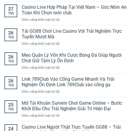
Game
SP8BET
bài
Casino Live Hợp Pháp Tại Việt Nam – Góc Nhìn An
–
27
đổi
Trải
Toàn Khi Chọn iwin club
Th5
thưởng
Nghiệm
ở
Chức năng bình luận bị tắt
đa
Kèo
Casino
dạng
Đấu
Live
Tải GO88 Chơi Live Casino Với Trải Nghiệm Trực
–
Linh
26
Hợp
Lựa
Tuyến Mượt Mà
Hoạt
Th5
Pháp
chọn
Mỗi
ở
Chức năng bình luận bị tắt
Tại
giải
Ngày
Tải
Việt
trí
GO88
Mẹo Quản Lý Vốn Khi Cược Bóng Đá Giúp Người
Nam
online
26
Chơi
–
Chơi Giữ Tâm Lý Ổn Định
được
Th5
Live
Góc
nhiều
ở
Chức năng bình luận bị tắt
Casino
Nhìn
người
Mẹo
Với
An
yêu
Quản
Link 789Club Vào Cổng Game Nhanh Và Trải
Trải
Toàn
26
thích
Lý
Nghiệm
Nghiệm Ổn Định Link 789Club vào cổng ga
Khi
Th5
Vốn
Trực
Chọn
ở
Chức năng bình luận bị tắt
Khi
Tuyến
iwin
Link
Cược
Mượt
club
789Club
Mở Tài Khoản Sunwin Chơi Game Online – Bước
Bóng
Mà
25
Vào
Đá
Khởi Đầu Cho Trải Nghiệm Giải Trí Hiện Đại
Th5
Cổng
Giúp
ở
Chức năng bình luận bị tắt
Game
Người
Mở
Nhanh
Chơi
Tài
Casino Live Người Thật Trực Tuyến GG88 – Trải
Và
Giữ
24
Khoản