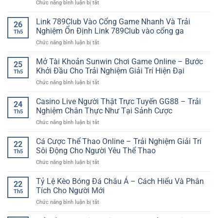
ở
Chức năng bình luận bị tắt
Casino
Nhìn
người
Mẹo
Với
An
yêu
Quản
Link 789Club Vào Cổng Game Nhanh Và Trải
Trải
Toàn
26
thích
Lý
Nghiệm
Nghiệm Ổn Định Link 789Club vào cổng ga
Khi
Th5
Vốn
Trực
Chọn
ở
Chức năng bình luận bị tắt
Khi
Tuyến
iwin
Link
Cược
Mượt
club
789Club
Mở Tài Khoản Sunwin Chơi Game Online – Bước
Bóng
Mà
25
Vào
Đá
Khởi Đầu Cho Trải Nghiệm Giải Trí Hiện Đại
Th5
Cổng
Giúp
ở
Chức năng bình luận bị tắt
Game
Người
Mở
Nhanh
Chơi
Tài
Casino Live Người Thật Trực Tuyến GG88 – Trải
Và
Giữ
24
Khoản
Trải
Nghiệm Chân Thực Như Tại Sảnh Cược
Tâm
Th5
Sunwin
Nghiệm
Lý
ở
Chức năng bình luận bị tắt
Chơi
Ổn
Ổn
Casino
Game
Định
Định
Live
Cá Cược Thể Thao Online – Trải Nghiệm Giải Trí
Online
Link
22
Người
–
Sôi Động Cho Người Yêu Thể Thao
789Club
Th5
Thật
Bước
vào
ở
Chức năng bình luận bị tắt
Trực
Khởi
cổng
Cá
Tuyến
Đầu
ga
Cược
Tỷ Lệ Kèo Bóng Đá Châu Á – Cách Hiểu Và Phân
GG88
Cho
22
Thể
–
Tích Cho Người Mới
Trải
Th5
Thao
Trải
Nghiệm
ở
Chức năng bình luận bị tắt
Online
Nghiệm
Giải
Tỷ
–
Chân
Trí