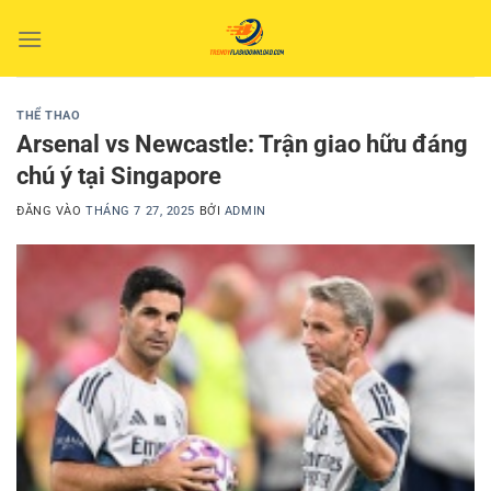
Bỏ
qua
nội
dung
THỂ THAO
Arsenal vs Newcastle: Trận giao hữu đáng
chú ý tại Singapore
ĐĂNG VÀO
THÁNG 7 27, 2025
BỞI
ADMIN