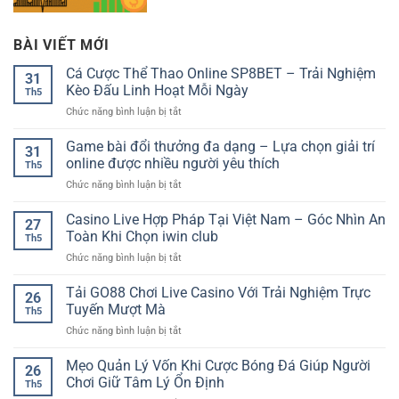
BÀI VIẾT MỚI
Cá Cược Thể Thao Online SP8BET – Trải Nghiệm
31
Kèo Đấu Linh Hoạt Mỗi Ngày
Th5
ở
Chức năng bình luận bị tắt
Cá
Cược
Game bài đổi thưởng đa dạng – Lựa chọn giải trí
31
Thể
online được nhiều người yêu thích
Th5
Thao
ở
Chức năng bình luận bị tắt
Online
Game
SP8BET
bài
Casino Live Hợp Pháp Tại Việt Nam – Góc Nhìn An
–
27
đổi
Trải
Toàn Khi Chọn iwin club
Th5
thưởng
Nghiệm
ở
Chức năng bình luận bị tắt
đa
Kèo
Casino
dạng
Đấu
Live
Tải GO88 Chơi Live Casino Với Trải Nghiệm Trực
–
Linh
26
Hợp
Lựa
Tuyến Mượt Mà
Hoạt
Th5
Pháp
chọn
Mỗi
ở
Chức năng bình luận bị tắt
Tại
giải
Ngày
Tải
Việt
trí
GO88
Mẹo Quản Lý Vốn Khi Cược Bóng Đá Giúp Người
Nam
online
26
Chơi
–
Chơi Giữ Tâm Lý Ổn Định
được
Th5
Live
Góc
nhiều