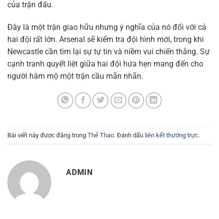
của trận đấu.
Đây là một trận giao hữu nhưng ý nghĩa của nó đối với cả
hai đội rất lớn. Arsenal sẽ kiểm tra đội hình mới, trong khi
Newcastle cần tìm lại sự tự tin và niềm vui chiến thắng. Sự
cạnh tranh quyết liệt giữa hai đội hứa hẹn mang đến cho
người hâm mộ một trận cầu mãn nhãn.
Bài viết này được đăng trong
Thể Thao
. Đánh dấu
liên kết thường trực
.
ADMIN